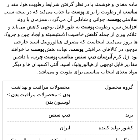
ماده مغذی و هوشمند با در نظر گرفتن شرایط رطوبت هوا، مقدار
مناسب
از رطوبت را برای
پوست
ما جذب می‌کند که در نتیجه سبب
سلامتی
پوست
، جوانی و شادابی آن می‌گردد. همزمان با روند
افزایش سن، رطوبت
پوست
به طور قابل توجهی کاهش می‌یابد و
علائم پیری از جمله کاهش خاصیت الاستیسیته و ایجاد چین و چروک
ها بروز می‌کنند. اینجاست که مصرف هیالورونیک اسید خارجی
موجود در کالاهای مراقبتی
پوست
، نجات بخش
پوست
ما خواهند
بود. ژل کرم
آبرسان
دیپ
سنس
مناسب
پوست
چرب
، با داشتن
مقادیر قابل توجهی از هیالورونیک اسید، آنتی اکسیدان ها و دیگر
مواد مغذی انتخاب مناسبی برای تقویت و می‌باشد.
گروه محصول
محصولات مراقبت و بهداشت
بدن
> محصولات مراقبت
بدن
>
لوسیون
بدن
برند
دیپ
سنس
کشور تولید کننده
ایران