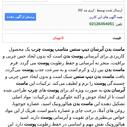
ارسال شده توسط : ایزی مد کالا
پرسش از آگهی دهنده
همه آگهی های این کاربر
02126454051
تلفن:
قیمت
0 تومان
ماست
بدن
آبرسان
دیپ
سنس
مناسب
پوست
چرب
یک محصول
کاربردی برای آبرسانی
پوست
بدن
است که بدون ایجاد حس چربی و
براقیت، منجر به آبرسانی و حفظ رطوبت
پوست
می گردد. فرم
ماست
بدن
بین ژل و کرم است و به سرعت جذب
پوست
می‌گردد.
بافت
ماست
بدن
دیپ
سنس
سبک است و بدون ایجاد حس چربی و
چسبندگی
پوست
را نرم و لطیف می‌کند. ترکیبات این
ماست
آبرسان
بدن
به صورت ویژه ای برای
پوست
های
چرب
طراحی شده
است تا از ایجاد جوش و آکنه جلوگیری کند.ترکیبات: مواد اصلی
تشکیل دهنده این
ماست
بدن
هیالورونیک اسید، عصاره جوجوبا،
روغن های آملا، درخت چای و عصاره بامبو است. هریک از این مواد
خواص بی‌نظیری برای تقویت و آبرسانی
پوست
دارند. اسید
هیالورونیک نقش مهم و اساسی در حفظ رطوبت
پوست
دارد. این