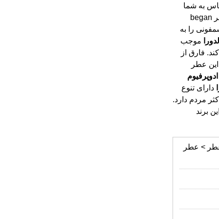
دورا
موجب
شده توجه سلیقه های مختلف را سمت خود معطوف کند. فارق از
جنسیت، خانم ها و آقایان می‌توانند در هر موقعیتی از این عطر
ادوپرفیوم
دارای تنوع
کثر مردم دارد.
ین برند
عطر > عطر