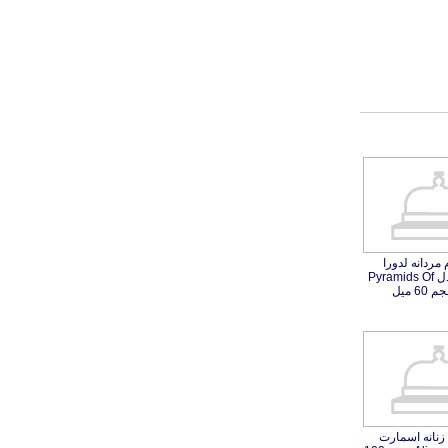
 مردانه لدورا
ل Pyramids Of
 زنانه اسمارت
 Alien حجم 100