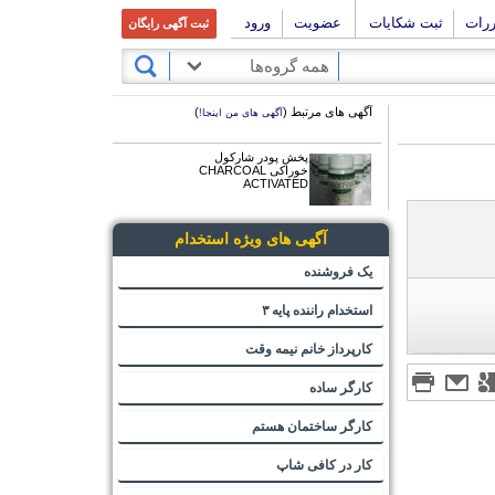
ررات
ثبت شکایات
عضویت
ورود
ثبت آگهی رایگان
همه گروه‌ها
آگهی های مرتبط (
)
آگهی های من اینجا!
پخش پودر شارکول
خوراکی CHARCOAL
ACTIVATED
آگهی های ویژه استخدام
یک فروشنده
استخدام راننده پایه ۳
کارپرداز خانم نیمه وقت
کارگر ساده
کارگر ساختمان هستم
کار در کافی شاپ