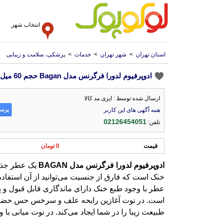
انتخاب شهر
استان تهران
>
شهر تهران
>
خدمات
>
پزشکی، سلامت و زیبایی
ادوپرفیوم لدورا فرگرنس مدل Bagan حجم 60 میل
ارسال شده توسط : ایزی مد کالا
پرسش
همه آگهی های این کاربر
02126454051
تلفن:
قیمت
0 تومان
ادوپرفیوم
لدورا
فرگرنس
مدل
BAGAN
یک عطر جذا
خنک است که فارق از جنسیت می‌‌توان
عطر با وجود طبع خنک دارای ماندگار
است. در نوت آغازین رایحه علف
طبیعت زیبا را در شما ایجاد می‌کند.
گل‌هایی همچون گل رز، شکوفه گیلا
حس تازگی و طراوت هدیه می‌دهد. 
رایحه گل میموزا زینتی، گل بنفشه، 