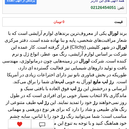
پرسش از آگهی دهنده
همه آگهی های این کاربر
02126454051
تلفن:
قیمت
0 تومان
برند
لورال
یکی از معروف‌ترین برندهای لوازم آرایشی است که با
شعار مراقبت‌های شخصی، پایه و بنا نهاده شده است. دفتر مرکزی
لورال
در شهر کلیشی (Clichy) قرار گرفته است. کار عمده این
شرکت بر اساس لوازم آرایشی، رنگ مو، عطر، انواع ژل و نرم
کننده است. شرکت
لورال
در زمینه‌هایی چون درمانولوژی، مهندسی
بافت و تولید داروهای شیمیایی نیز فعالیت گسترده ای دارد،
طوریکه در بخش فناوری نانو نیز دارای اختراعات زیادی در آمریکا
است.
رژ
لب
مایع
لورآل به خوبی
لب
‌های شما را براق می‌کند.
آبرسانی و درخشش این
رژ
لب
فوق العاده با بافتی سبک و
ماندگاری بالا انتخاب بسیار خوبی برای افرادی است که در طول
روز نمی‌خواهند
رژ
خود را تمدید نمایند. این
رژ
لب
طیف متنوعی از
رنگ های طبیعی و شاد را دارد که برای هر نوع دورهمی و مهمانی
مناسب است؛ شما می‌توانید رنگ
رژ
خود را با لباس، سایه چشم
خود هماهنگ کنید و با توجه به تنوع این محصول هیچ محدودیتی در