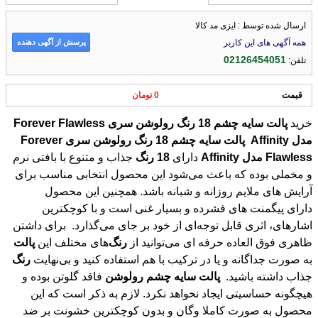
ارسال شده توسط : ایزی مد کالا
پرسش از آگهی دهنده
همه آگهی های این کاربر
02126454051
تلفن:
قیمت
0 تومان
خرید
پالت
سایه
چشم
18
رنگ
رولوشن
سری
Flawless
Forever
مدل
Affinity
پالت
سایه
چشم
18
رنگ
رولوشن
سری
Forever
Flawless
مدل
Affinity
دارای
18
رنگ
جذاب و متنوع با بافتی نرم
و مخملی بوده که باعث می‌شود این محصول انتخابی مناسب برای
آرایش های ملایم روزانه و شبانه باشد. همچنین این محصول
دارای پیگمنت های فشرده و بسیار غنی است و با کوچکترین
اشارهای، اثری قابل توجه‌ای از خود بر جای می‌گذارد. برای داشتن
ظاهری فوق العاده حرفه ای می‌توانید از
رنگ
‌های مختلف این
پالت
به صورت جداگانه و یا در ترکیب با هم استفاده کنید و بی‌نهایت
رنگ
جذاب داشته باشید.
پالت
سایه
چشم
رولوشن
فاقد گلوتن بوده و
هیچگونه حساسیتی ایجاد نخواهد نکرد. لازم به ذکر است که این
محصول به صورت کاملا وگان و بدون کوچکترین خشونت بر ضد