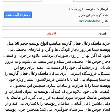
ارسال شده توسط : ایزی مد کالا
پرسش از آگهی دهنده
همه آگهی های این کاربر
02126454051
تلفن:
قیمت
0 تومان
خرید
ماسک
زغال
فعال
گارنیه
مناسب
انواع
پوست
حجم
50
میل
پوست
شما هر روز دچار آلودگی ها و گرد و غبارهای محیطی می
شود که اگر آنها را از روی صورتتان نزدایید، علاوه بر چربی و کثیفی،
دچار جوش های مختلف سر سیاه و سر سفید می شوید و به مرور
شادابی و درخشندگی خود را از دست می دهید. برای رفع این
مشکل، فروشگاه اینترنتی ایزی مدکالا
ماسک
زغال
فعال
گارنیه
را
به شما پیشنهاد می کند تا با داشتن فرمولاسیون بسیار ویژه خود
پوست
شما را با طراوت و شاداب سازد. همچنین این محصول با
کیفیت عالی خود علاوه بر پاک کنندگی
پوست
به عنوان اسکراب و
همچنین
ماسک
صورت مورد استفاده قرار می گیرد. این
ماسک
به
دلیل داشتن ذغال گیاهی، منافذ باز
پوست
را پاکسازی می کند و از
ایجاد جوش های سر سیاه جلوگیری می کند؛ همچنین چربی
پوست