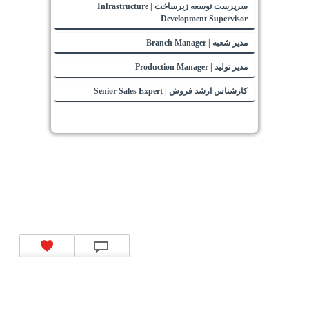
سرپرست توسعه زیرساخت | Infrastructure
Development Supervisor
مدیر شعبه | Branch Manager
مدیر تولید | Production Manager
کارشناس ارشد فروش | Senior Sales Expert
تماس با ما
|
موتور جستجوی فرصت‌های شغلی
|
اخبار استخدام
|
استخدام‌های دولتی
|
استخدام‌
بانک‌ها و موسسات مالی
|
استخدام‌ نیروهای مسلح
|
استخدام‌ شرکت‌های معتبر
|
ایزی مد کالا
|
شبا
چیست؟
|
کد شبای بانک ملی
|
کد شبای بانک صادرات
|
کد شبای بانک تجارت
|
کد شبای بانک سپه
|
کد