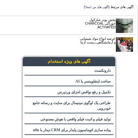
آگهی های مرتبط (
)
آگهی های من اینجا!
پخش پودر شارکول
خوراکی CHARCOAL
ACTIVATED
عرضه انواع مواد شیمیایی
و آزمایشگاهی زیست آزما
آگهی های ویژه استخدام
دارونکست
ساخت اینفلوینسر با AI
تکمیل و رفع نواقص اجزای وردپرس
طراحی یک لوگوی مینیمال برای سایت و رسانه جامع
خودرویی
تولید فیلم و ادیت فیلم واقعی با هوش مصنوعی
پیاده سازی اتوماسیون پایدار برای CRM دیدار با n8n