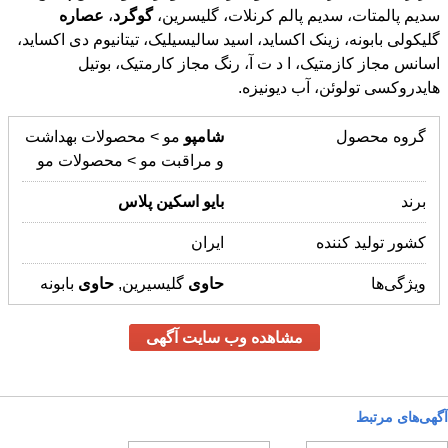
سدیم پالمتات، سدیم پالم کرنلات، گلیسرین،
گوگرد
،
عصاره
گلیکولی بابونه، زینک اکساید، اسید سالیسیلیک، تیتانیوم دی اکساید،
اسانس مجاز کازمتیک، ا د ت آ، رنگ مجاز کارمتیک، بوتیل
هایدروکسی تولوئن، آب دیونیزه.
گروه محصول
شامپو
مو > محصولات بهداشت
و مراقبت مو > محصولات مو
برند
بایو
اسکین
پلاس
کشور تولید کننده
ایران
ویژگی‌ها
حاوی
گلیسیرین,
حاوی
بابونه
مشاهده وب سایت آگهی
آگهی‌های مرتبط