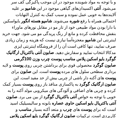
می‌شود.
آنتی
اکسیدان‌های گیاهی موجود در این
شامپو
بر علیه
آلاینده‌ها به خوبی عمل نموده و سبب کمک به کنترل التهابات
احتمالی همراه با رفع
شوره
می‌شوند.
شامپو
هسته
انگور
بایواسکین
با دارا بودن مواد طبیعی خود از تار مو در مقابل نورهای ماوراء
بنفش محافظت کرده و مانع از رنگ پریدگی مو می شود. جهت خرید
اینترنتی این
شامپو
معجزه‌آسا نیازی نیست که هزینه و زمان زیادی
صرف نمایید، تنها کافی است آن را از فروشگاه اینترنتی ایزی
مدکالا انتخاب نمایید و سفارش دهید.
صابون
آنتی
باکتریال
ارگانیک
گوگرد
بایو
اسکین
پلاس
مناسب
پوست
چرب
وزن
100گرمی
صابون
گوگرد
محصولی قوی برای برداشتن چربی روی
پوست
و لایه
برداری سطحی سلول های مرده
پوست
است. این
صابون
برای
پوست
های آکنه دار ناشی از چربی بیش از حد مفید است. این
صابون
ارگانیک
گوگرد
به پاکسازی منافذ باز روی
پوست
بسیار کمک
کرده و چربی های اضافی و آلودگی های میکروبی مولد آکنه را به
خوبی با توجه به خواص
آنتی
باکتریال
گوگرد
از بین می برد.
صابون
آنتی
باکتریال
بایو
اسکین
حاوی
عصاره
بابونه و سالیسیلیک اسید
است که برای
پوست
های
چرب
و متعد آکنه بسیار
مناسب
و
کاربردی است. ترکیبات
صابون
ارگانیک
گوگرد
بایو
اسکین
پلاس