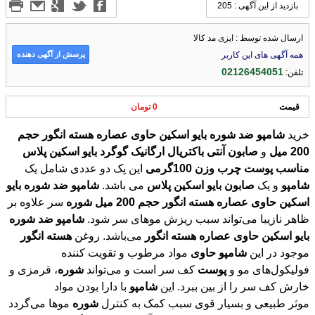
بازدید از این آگهی : 205
ارسال شده توسط : ایزی مد کالا
پرسش از آگهی دهنده
همه آگهی های این کاربر
02126454051
تلفن:
قیمت
0 تومان
خرید
شامپو
ضد
شوره
بایو
اسکین
حاوی
عصاره
هسته
انگور
حجم
200
میل
و
صابون
آنتی
باکتریال
ارگانیک
گوگرد
بایو
اسکین
پلاس
مناسب
پوست
چرب
وزن
100گرمی
این پک دو عددی شامل یک
شامپو
و یک
صابون
بایو
اسکین
پلاس
می باشد.
شامپو
ضد
شوره
بایو
اسکین
حاوی
عصاره
هسته
انگور
حجم
200
میل
شوره
سر علاوه بر
ظاهر نازیبا می‌تواند سبب ریزش مو‌های سر شود.
شامپو
ضد
شوره
بایو
اسکین
حاوی
عصاره
هسته
انگور
می‌باشد. روغن
هسته
انگور
موجود در این
شامپو
حاوی
مواد مرطوب و تقویت کننده
فولیکول‌های مو و
پوست
کف سر است و می‌تواند
شوره
، قرمزی و
خارش کف سر را از بین ببرد. این
شامپو
با دارا بودن مواد
موثر طبیعی و بسیار قوی سبب کمک به کنترل
شوره
موها می‌گردد
و با توجه به مواد شوینده موجود در آن موجب پاکیزگی کف سر