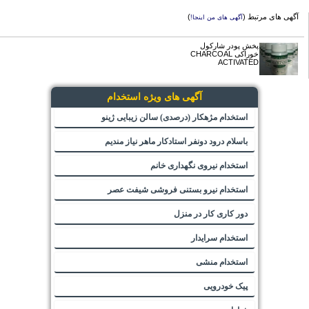
آگهی های مرتبط (
)
آگهی های من اینجا!
پخش پودر شارکول
خوراکی CHARCOAL
ACTIVATED
آگهی های ویژه استخدام
استخدام مژهکار (درصدی) سالن زیبایی ژینو
باسلام درود دونفر استادکار ماهر نیاز مندیم
استخدام نیروی نگهداری خانم
استخدام نیرو بستنی فروشی شیفت عصر
دور کاری کار در منزل
استخدام سرایدار
استخدام منشی
پیک خودرویی