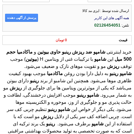
ارسال شده توسط : ایزی مد کالا
پرسش از آگهی دهنده
همه آگهی های این کاربر
02126454051
تلفن:
قیمت
0 تومان
خرید اینترنتی
شامپو
ضد
ریزش
رینبو
حاوی
بیوتین
و
ماکادمیا
حجم
500
میل
این
شامپو
با ترکیبات غنی از ویتامین H (
بیوتین
) موجب
توقف
ریزش
مو و تقویت موهای نازک و ضعیف می‌شود.
شامپو
رینبو
به دلیل دارا بودن روغن
ماکادمیا
موجب بهبود کیفیت
ظاهری موها می‌شود. همچنین این شامبو از برند
رینبو
دارای بیوتن
می‌باشد که یکی از موثرترین ویتامین ها برای جلوگیری از
ریزش
مو
به شمار می‌رود.
شامپو
رینبو
موجب افزایش درخشندگی، لطافت و
حالت پذیری مو و جلوگیری از وز، موخوره و الکتریسیته موها
می‌شود. یکی دیگر از خواص این
شامپو
رینبو
تنظیم چربی کف سر
است. چربی اضافه کف سر یکی از دلایل
ریزش
مو است که با
استفاده از این
شامپو
برطرف می‌شود.
رینبو
یک برند ترکیه ای
است که به صورت تخصصی به تولید محصولات بهداشتی مراقبتی
مو می‌پردازد. این برند به دلیل کیفیت بالایی که دارد در میان مردم