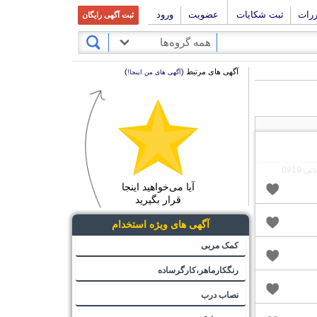
ررات
ثبت شکایات
عضویت
ورود
ثبت آگهی رایگان
همه گروه‌ها
آگهی های مرتبط (
)
آگهی های من اینجا!
آیا می‌خواهید اینجا
قرار بگیرید
آگهی های ویژه استخدام
کمک مربی
رنگکارماهر،کارگرساده
نصاب درب