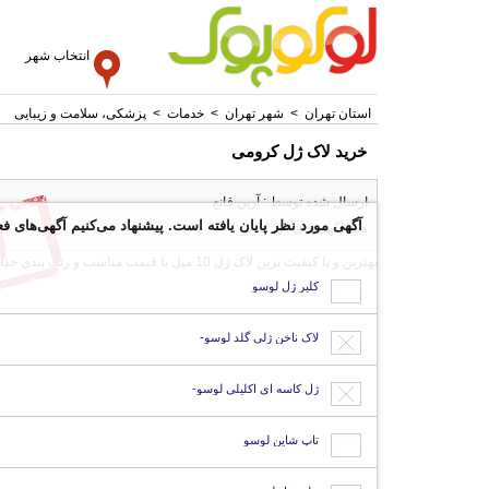
انتخاب شهر
استان تهران
>
شهر تهران
>
خدمات
>
پزشکی، سلامت و زیبایی
خرید لاک ژل کرومی
ارسال شده توسط : آرین قانع
آگهی مورد نظر پایان یافته است. پیشنهاد می‌کنیم آگهی‌های فع
همه آگهی های این کاربر
بهترین و با کیفیت ترین لاک ژل 10 میل با قیمت مناسب و رنگ بندی جذاب در سایت www.nailshoping.com فروشگاه ناخن فروشی و مشاوره حرفه ای با خانم سعادتی 0919
کلیر ژل لوسو
لاک ناخن ژلی گلد لوسو-
ژل کاسه ای اکلیلی لوسو-
تاپ شاین لوسو