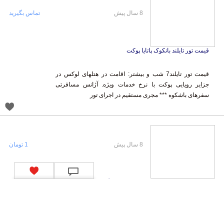
8 سال پیش
تماس بگیرید
قیمت تور تایلند بانکوک پاتایا پوکت
قیمت تور تایلند7 شب و بیشتر: اقامت در هتلهای لوکس در
جزایر رویایی پوکت با نرخ خدمات ویژه. آژانس مسافرتی
سفرهای باشکوه *** مجری مستقیم در اجرای تور
8 سال پیش
1 تومان
تور ایتالیا فرانسه - تور اسپانیا - ویزای شنگن
شرکت خدمات مسافرتی سفر های باشکوه 22385200 تور
های اروپایی سفر های باشکوه شامل : تور ایتالیا فرانسه - تور