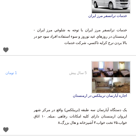
خدمات ترانسفر مرز ایران
خدمات ترانسفر مرز ايران با توجه به شلوغي مرز ايران -‌
ارمنستان در روزهاي عيد نوروز و سوء استفاده افراد سود جو در
بالا بردن نرخ کرايه تاکسي، شرکت خدمات
5 سال پیش
1 تومان
اجاره آپارتمان تریبلکس در ارمنستان
یک دستگاه آپارتمان سه طبقه (تریبلکس) واقع در مرکز شهر
ایروان ارمنستان دارای کلیه امکانات رفاهی ،مبله, ۱۰ اتاق
خواب،۲۵ تخت خواب،۳ آشپزخانه و هال بزرگ،۸