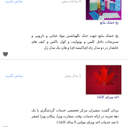
8 ساعت پیش
تماس بگیرید
یخ خشک مایع
یخ خشک مایع جهت خنک نگهداشتن مواد غذایی و دارویی و
سبزیجات داخل کلمن و یونولیت و کول باکس و کیف های
عایقدار در دو مدل ژله ای(کیسه ای) و هارد پک مدل ژل
1 سال پیش
تماس بگیرید
اخذ ویزای کانادا
یزدان گشت سفیران مرکز تخصصی خدمات گردشگری با یک
دهه تجربه در ارائه خدمات: وقت سفارت ویزا، پیکاپ ویزا (صفر
تا صد خدمات اخذ ویزای مولتی 5 ساله کانادا )