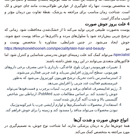
به متخصص پوست
، تنها راه جلوگیری از عوارض طولانی‌مدت مانند جای جوش و لک
است.
شناخت زمان مناسب برای مراجعه به پزشک
، نقطهٔ تفاوت بین درمان مؤثر و
آسیب ماندگار است.
4 علت بروز جوش صورت
پوست به‌صورت طبیعی چربی تولید می‌کند تا از خشک‌شدن محافظت شود. زمانی که
ترشح چربی بیش‌ازحد شود یا سلول‌های مرده و باکتری‌ها در منافذ پوست جمع شوند،
جوش ایجاد می‌شود. در چنین شرایطی، مشاوره با متخصص پوست و
مو
https://telephonekhooneh.com/speciality/skin-hair-and-beauty-
specialist/
می‌تواند کمک کند علت زمینه‌ای جوش به‌درستی شناسایی و کنترل شود. اما
فاکتورهای متعددی می‌توانند در این روند نقش داشته باشند:
تغییرات هورمونیدر دوران بلوغ، قاعدگی، بارداری یا حتی مصرف برخی داروهای
هورمونی، سطح آندروژن افزایش می‌یابد و غدد چربی فعال‌تر می‌شوند.
استرساسترس باعث تحریک ترشح هورمون کورتیزول می‌شود که به‌طور
غیرمستقیم فعالیت غدد چربی را افزایش می‌دهد.
رژیم غذاییمصرف غذاهای پرقند و چرب، لبنیات پرچرب و فست‌فودها می‌تواند
جوش را تشدید کند. بر اساس مطالعات جدید PubMed، ارتباطی بین شاخص
گلیسمی بالا و شدت آکنه گزارش شده است.
استفاده از محصولات نامناسبکرم‌ها و لوازم آرایشی چرب یا غیرکومدوژنیک
نبودن محصولات می‌تواند منافذ را مسدود کند و زمینه را برای جوش فراهم کند.
انواع جوش صورت و شدت آن‌ها
همهٔ جوش‌ها نیاز به درمان پزشکی ندارند. اما شناخت نوع جوش، به تصمیم‌گیری در
مورد مراجعه به متخصص کمک می‌کند.