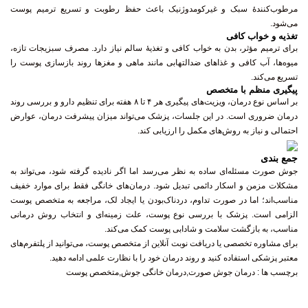
می‌شود.
تغذیه و خواب کافی
برای ترمیم مؤثر، بدن به خواب کافی و تغذیهٔ سالم نیاز دارد. مصرف سبزیجات تازه،
میوه‌ها، آب کافی و غذاهای ضدالتهابی مانند ماهی و مغزها روند بازسازی پوست را
تسریع می‌کند.
پیگیری منظم با متخصص
بر اساس نوع درمان، ویزیت‌های پیگیری هر ۴ تا ۸ هفته برای تنظیم دارو و بررسی روند
درمان ضروری است. در این جلسات، پزشک می‌تواند میزان پیشرفت درمان، عوارض
احتمالی و نیاز به روش‌های مکمل را ارزیابی کند.
جمع بندی
جوش صورت مسئله‌ای ساده به نظر می‌رسد اما اگر نادیده گرفته شود، می‌تواند به
مشکلات مزمن و اسکار دائمی تبدیل شود. درمان‌های خانگی فقط برای موارد خفیف
مناسب‌اند؛ اما در صورت تداوم، دردناک‌بودن یا ایجاد لک، مراجعه به متخصص پوست
الزامی است. پزشک با بررسی نوع پوست، علت زمینه‌ای و انتخاب روش درمانی
مناسب، به بازگشت سلامت و شادابی پوست کمک می‌کند.
برای مشاوره تخصصی یا دریافت نوبت آنلاین از متخصص پوست، می‌توانید از پلتفرم‌های
معتبر پزشکی استفاده کنید و روند درمان خود را با نظارت علمی ادامه دهید.
برچسب ها :
درمان جوش صورت,درمان خانگی جوش,متخصص پوست