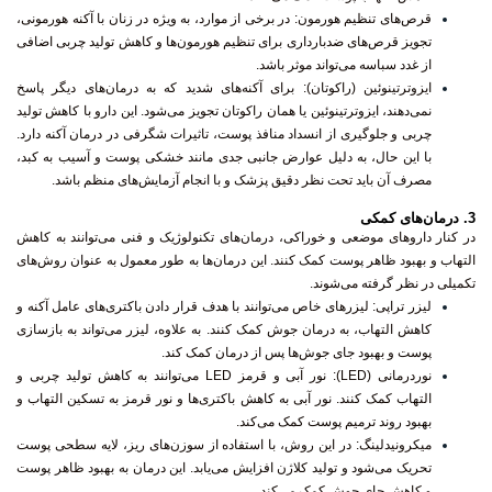
قرص‌های تنظیم هورمون
: در برخی از موارد، به ویژه در زنان با آکنه هورمونی،
تجویز قرص‌های ضدبارداری برای تنظیم هورمون‌ها و کاهش تولید چربی اضافی
از غدد سباسه می‌تواند موثر باشد.
ایزوترتینوئین (راکوتان)
: برای آکنه‌های شدید که به درمان‌های دیگر پاسخ
نمی‌دهند، ایزوترتینوئین یا همان راکوتان تجویز می‌شود. این دارو با کاهش تولید
چربی و جلوگیری از انسداد منافذ پوست، تاثیرات شگرفی در درمان آکنه دارد.
با این حال، به دلیل عوارض جانبی جدی مانند خشکی پوست و آسیب به کبد،
مصرف آن باید تحت نظر دقیق پزشک و با انجام آزمایش‌های منظم باشد.
3.
درمان‌های کمکی
در کنار داروهای موضعی و خوراکی، درمان‌های تکنولوژیک و فنی می‌توانند به کاهش
التهاب و بهبود ظاهر پوست کمک کنند. این درمان‌ها به طور معمول به عنوان روش‌های
تکمیلی در نظر گرفته می‌شوند.
لیزر تراپی
: لیزرهای خاص می‌توانند با هدف قرار دادن باکتری‌های عامل آکنه و
کاهش التهاب، به درمان جوش کمک کنند. به علاوه، لیزر می‌تواند به بازسازی
پوست و بهبود جای جوش‌ها پس از درمان کمک کند.
نوردرمانی (LED)
: نور آبی و قرمز LED می‌توانند به کاهش تولید چربی و
التهاب کمک کنند. نور آبی به کاهش باکتری‌ها و نور قرمز به تسکین التهاب و
بهبود روند ترمیم پوست کمک می‌کند.
میکرونیدلینگ
: در این روش، با استفاده از سوزن‌های ریز، لایه سطحی پوست
تحریک می‌شود و تولید کلاژن افزایش می‌یابد. این درمان به بهبود ظاهر پوست
و کاهش جای جوش کمک می‌کند.