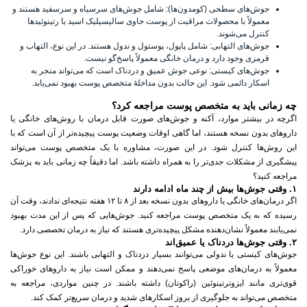
جوش‌های سطحی (کومدون‌ها)
: شامل جوش‌های سرسیاه و سرسفید هستند و
معمولاً با محصولات مراقبت از پوست حاوی سالیسیلیک اسید یا رتینوئیدها
کنترل می‌شوند.
جوش‌های التهابی
: شامل پاپول، پوستول و ندول هستند. در این نوع، التهاب و
قرمزی وجود دارد و درمان خانگی معمولاً پاسخ‌گو نیست.
جوش‌های کیستی
: نوعی جوش عمیق و دردناک است که می‌تواند منجر به
اسکار دائمی شود. این حالت بدون مداخلهٔ متخصص پوست بهبود نمی‌یابد.
چه زمانی باید به متخصص پوست مراجعه کرد؟
اگرچه در بیشتر موارد، آکنه و جوش‌های صورت قابل درمان با روش‌های خانگی یا
داروهای بدون نسخه هستند، اما گاهی اوقات وضعیت پوست پیچیده‌تر از آن است که با
این روش‌ها کنترل شود. در این صورت، مشاوره با یک متخصص پوست می‌تواند
پیشگیری از مشکلات جدی‌تر را به همراه داشته باشد. اما دقیقاً چه زمانی باید به پزشک
مراجعه کنید؟
۱.
وقتی جوش‌ها بیش از چند ماه ادامه دارند
اگر درمان‌های خانگی یا داروهای بدون نسخه بعد از ۸ تا ۱۲ هفته نتیجه‌ای ندادند، وقت آن
رسیده که به یک متخصص پوست مراجعه کنید. جوش‌هایی که پس از این مدت بهبود
نمی‌یابند معمولاً نشان‌دهنده مشکل پیچیده‌تری هستند که نیاز به درمان تخصصی دارد.
۲.
وقتی جوش‌ها دردناک یا عمیق‌اند
جوش‌های کیستی یا ندولی می‌توانند بسیار دردناک و التهابی باشند. این نوع جوش‌ها
معمولاً به درمان‌های موضعی پاسخ نمی‌دهند و ممکن است نیاز به داروهای خوراکی
قوی‌تری مانند ایزوترتینوئین (راکوتان) داشته باشند. در چنین مواردی، مراجعه به
متخصص می‌تواند به جلوگیری از بروز اسکارهای شدید و درمان سریع‌تر کمک کند.