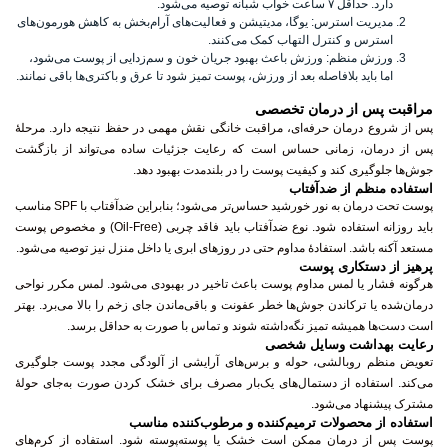
دارد. حداقل ۷ ساعت خواب شبانه توصیه می‌شود.
مدیریت استرس:
یوگا، مدیتیشن و فعالیت‌های آرام‌بخش به کاهش هورمون‌های
استرس و کنترل التهاب کمک می‌کنند.
ورزش منظم:
ورزش باعث بهبود جریان خون و سم‌زدایی از پوست می‌شود،
اما باید بلافاصله بعد از ورزش، پوست تمیز شود تا عرق و باکتری‌ها باقی نمانند.
مراقبت پس از درمان تخصصی
پس از شروع درمان حرفه‌ای، مراقبت خانگی نقش مهمی در حفظ نتیجه دارد. مرحلهٔ
پس از درمان، زمانی حساس است که رعایت جزئیات ساده می‌تواند از بازگشت
جوش‌ها جلوگیری کند و کیفیت پوست را در بلندمدت بهبود دهد.
استفاده منظم از ضدآفتاب
پوست تحت درمان به نور خورشید حساس‌تر می‌شود؛ بنابراین ضدآفتاب با SPF مناسب
باید روزانه استفاده شود. نوع ضدآفتاب باید فاقد چربی (Oil-Free) و مخصوص پوست
مستعد آکنه باشد. استفادهٔ مداوم حتی در روزهای ابری یا داخل منزل نیز توصیه می‌شود.
پرهیز از دستکاری پوست
هرگونه فشار یا لمس مداوم پوست باعث تاخیر در بهبودی می‌شود. لمس مکرر نواحی
درمان‌شده یا ترکاندن جوش‌ها خطر عفونت و باقی‌ماندن جای زخم را بالا می‌برد. بهتر
است دست‌ها همیشه تمیز نگه‌داشته شوند و تماس با صورت به حداقل برسد.
رعایت بهداشت وسایل شخصی
تعویض منظم روبالشی، حوله و برس‌های آرایشی از آلودگی مجدد پوست جلوگیری
می‌کند. استفاده از دستمال‌های یک‌بار مصرف برای خشک کردن صورت به‌جای حولهٔ
مشترک پیشنهاد می‌شود.
استفاده از محصولات ترمیم‌کننده و مرطوب‌کننده مناسب
پوست پس از درمان ممکن است خشک یا پوسته‌پوسته شود. استفاده از کرم‌های
مرطوب‌کنندهٔ سبک و غیرکومدوژنیک باعث حفظ رطوبت و تسریع ترمیم پوست