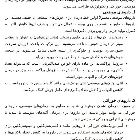
موضعی، خوراکی و تکنولوژیک طراحی می‌شوند.
1.
داروهای موضعی
داروهای موضعی معمولاً اولین خط درمان برای جوش‌های سطحی یا خفیف هستند. این
داروها به طور مستقیم بر روی پوست اعمال می‌شوند و هدف آن‌ها کاهش التهاب،
کنترل تولید چربی و از بین بردن باکتری‌ها است.
رتینوئیدها
: کرم‌ها یا ژل‌های حاوی رتینوئید (مانند ترتینوئین) به عنوان داروهایی
موثر در درمان جوش شناخته می‌شوند. این ترکیبات باعث افزایش سرعت
سلول‌سازی پوست و جلوگیری از بسته شدن منافذ می‌شوند. در نتیجه،
جوش‌های جدید کاهش می‌یابند و ظاهر پوست بهبود می‌یابد.
بنزوئیل پراکساید
: این ماده دارای خواص ضدباکتریایی است که می‌تواند تعداد
باکتری‌های موجود در پوست را کاهش دهد. بنزوئیل پراکساید به ویژه در درمان
جوش‌های چرکی و التهابی موثر است.
آنتی‌بیوتیک‌های موضعی
: آنتی‌بیوتیک‌هایی مانند کلندامایسین یا اریترومایسین به
کاهش التهاب و کاهش تعداد باکتری‌های عامل جوش کمک می‌کنند.
2.
داروهای خوراکی
در صورت درمان نشدن جوش‌های شدید و مقاوم به درمان‌های موضعی، داروهای
خوراکی می‌توانند موثر باشند. این داروها برای درمان آکنه‌های متوسط تا شدید یا
جوش‌های التهابی و چرکی تجویز می‌شوند.
آنتی‌بیوتیک‌های خوراکی
: داروهایی مانند داکسی‌سایکلین و مینوسایکلین برای
درمان آکنه‌های شدید استفاده می‌شوند. این داروها به کاهش تعداد باکتری‌ها و
کاهش التهاب پوست کمک می‌کنند.