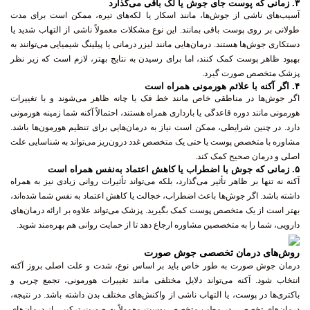
۳.
زمانی که پوست جای جوش یا لک باقی می‌گذارد
آسیب‌های ناشی از جوش‌ها، مانند اسکار یا لکه‌های تیره، ممکن است برای مدت
طولانی بر روی پوست باقی بمانند. این نوع مشکلات معمولاً ناشی از التهاب شدید یا
دستکاری جوش‌ها هستند. درمان‌هایی مانند لیزر درمانی یا پیلینگ شیمیایی می‌توانند به
بهبود ظاهر پوست کمک کنند، اما برای رسیدن به نتایج بهتر، لازم است که زیر نظر
پزشک متخصص صورت گیرد.
۴.
اگر آکنه با علائم هورمونی همراه است
اگر جوش‌ها در مناطقی خاص مانند خط فک یا چانه ظاهر می‌شوند و با تغییرات
هورمونی مانند دوره قاعدگی یا بارداری همراه هستند، احتمالاً آکنه شما زمینه هورمونی
دارد. در چنین شرایطی، ممکن است نیاز به درمان‌هایی برای تنظیم هورمون‌ها باشد.
مشاوره با متخصص پوست یا حتی یک متخصص غدد درون‌ریز می‌تواند به شناسایی علت
اصلی و درمان صحیح کمک کند.
۵.
زمانی که جوش با اضطراب یا کاهش اعتماد به‌نفس همراه است
آکنه نه تنها بر ظاهر تأثیر می‌گذارد، بلکه می‌تواند تأثیرات روانی زیادی نیز به همراه
داشته باشد. اگر جوش‌ها باعث اضطراب، خجالت یا کاهش اعتماد به نفس شما شده‌اند،
بهتر است از یک متخصص پوست کمک بگیرید. پزشک می‌تواند علاوه بر ارائه درمان‌های
دارویی، شما را به متخصصین مشاوره ارجاع دهد تا از حمایت روانی هم بهره‌مند شوید.
روش‌های درمان تخصصی جوش صورت
درمان جوش صورت به طور خاص باید بر اساس نوع، شدت و علت اصلی بروز آکنه
انتخاب شود. آکنه می‌تواند دلایل مختلفی مانند تغییرات هورمونی، تجمع چربی و
باکتری‌ها در پوست، یا التهاب ناشی از واکنش‌های مختلف بدن داشته باشد. در نتیجه،
درمان‌های تخصصی در مطب متخصص پوست معمولاً به صورت ترکیبی از درمان‌های