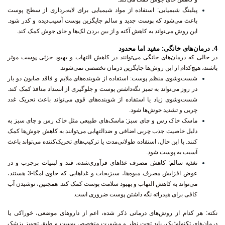
پیلینگ شیمیایی
: استفاده از مواد شیمیایی برای لایه‌برداری از سطح پوست
باعث می‌شود که پوست جدید و سالم جایگزین پوست آسیب‌دیده و کدر شود.
این روش می‌تواند به کاهش آکنه و از بین بردن لک‌ها و جای جوش کمک کند.
4.
درمان‌های خانگی: مفید اما محدود
در حالی که درمان‌های خانگی می‌توانند در کاهش التهاب و بهبود جزئی پوست موثر
باشند، هیچ‌کدام از این روش‌ها جایگزین درمان تخصصی نمی‌شوند.
شست‌وشوی منظم پوست
: استفاده از شوینده‌های ملایم و فاقد صابون دو بار
در روز می‌تواند به تمیز نگه‌داشتن پوست و جلوگیری از انسداد منافذ کمک کند.
شست‌وشوی زیاد یا استفاده از شوینده‌های قوی می‌تواند باعث تحریک غدد
چربی و تشدید جوش‌ها شود.
ماسک خاک رس و چای سبز
: ماسک‌های طبیعی مثل خاک رس و چای سبز به
دلیل خاصیت جذب چربی اضافی و ضدالتهابی می‌توانند به کاهش جوش‌ها کمک
کنند. با این حال، استفاده طولانی‌مدت یا ترکیب‌های تحریک‌کننده می‌تواند باعث
آسیب به پوست شود.
تغذیه سالم
: کاهش مصرف غذاهای فرآوری‌شده، قند و لبنیات پرچرب و در
عوض افزایش مصرف میوه‌ها، سبزیجات و غذاهایی که حاوی امگا-3 هستند،
می‌تواند به کاهش التهاب و بهبود سلامت پوست کمک کند. همچنین، نوشیدن آب
کافی برای هیدراته نگه داشتن پوست ضروری است.
نکته
: هر کدام از روش‌های درمانی ذکر شده، اعم از داروهای موضعی، خوراکی یا
درمان‌های تکنولوژیک، باید تحت نظر و مشورت متخصص پوست و طبق تجویز پزشک
مصرف شوند. استفاده از این درمان‌ها بدون نسخه یا به صورت خودسرانه می‌تواند
عوارض جانبی جدی ایجاد کند و حتی وضعیت پوست را بدتر کند. برای رسیدن به بهترین
نتیجه و جلوگیری از عوارض احتمالی، توصیه می‌شود که هیچ‌کدام از این روش‌ها بدون
مشورت با پزشک متخصص استفاده نشوند. متخصص پوست با توجه به نوع و شدت آکنه،
وضعیت عمومی پوست شما و تاریخچه پزشکی، درمان مناسب را انتخاب می‌کند تا شما