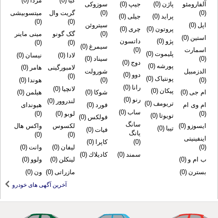
كیا
(0)
مزدا
(0)
پاژن
(0)
جیپ
(0)
سوزوکی
(0)
گریت وال
میتسوبیشی
پراید
(0)
جیلی
(0)
(0)
(0)
سیتروئن
پروتون
(0)
چری
(0)
(0)
گک گونو
مینی ماینر
پژو
(0)
داتسون
(0)
(0)
سیمرغ
(0)
(0)
پلیموت
(0)
لادا
(0)
نیسان
(0)
سیناد
(0)
دوج
(0)
پورشه
(0)
لامبورگینی
هامر
(0)
شورولت
دوو
(0)
(0)
پونتیاک
(0)
(0)
هوندا
(0)
رانا
(0)
لانچیا
(0)
پیکان
(0)
شوکا
(0)
هیلمن
(0)
رنو
(0)
لندروور
(0)
تریومف
(0)
فورد
(0)
هیوندای
ساب
(0)
لوبو
(0)
(0)
تویوتا
(0)
فولکس
(0)
سانگ
لکسوس
واکس هال
تیبا
(0)
فیات
(0)
یانگ
(0)
(0)
(0)
كاپرا
(0)
لیفان
(0)
وانت
(0)
سمند
(0)
كادیلاك
(0)
لینکلن
(0)
ولوو
(0)
مازراتی
(0)
ون
(0)
آخرین آگهی های خودرو