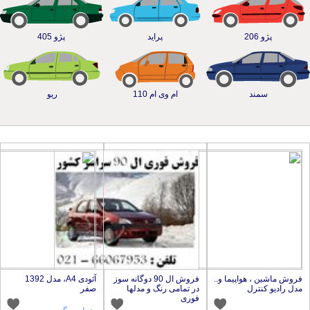
2
پراید
پژو 405
ند
ام وی ام 110
ریو
 هواپیما و..
فروش ال 90 دوگانه سوز
در تمامی رنگ و مدلها
آئودی A4، مدل 1392
ترل
صفر
فوری