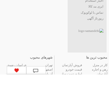
اخبار استخدام
ایزی مد کالا
تماس با لوکوپوک
رپورتاژ آگهی
محبوب ترین ها
شهرهای محبوب
کار در منزل
فروش آپارتمان
تهران
خراسان رضوی
رهن و اجاره
قیمت خودرو
اصفهان
فارس
آپارتمان
لوازم دست ساز
آذربایجان شرقی
مازندران
عتیقه جات و آنتیک
گوشی موبایل
البرز
گیلان
تور ارزان آنتالیا
تور هوایی مشهد
کردستان
تور زمینی مشهد
لیست استان‌های ایران
|
آگهی های قدیمی
|
تمام آگهی ها
جستجوهای محبوب