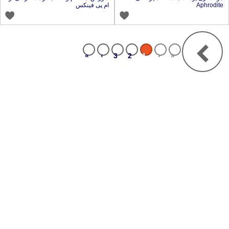
Aphrodit
ام پی فینکس
»
›
3
2
1
‹
«