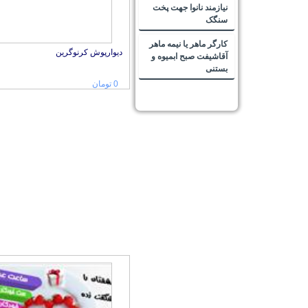
نیازمند نانوا جهت پخت
سنگک
کارگر ماهر یا نیمه ماهر
آقاشیفت صبح ابمیوه و
دیوارپوش کرنوگرین
بستنی
0 تومان