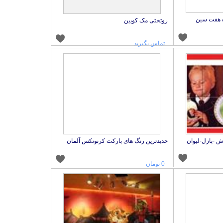
ه هفت سین
روتختی مک کویین
تماس بگیرید
ش -پازل-لیوان
جدیدترین رنگ های پارکت کرنوتکس آلمان
0 تومان