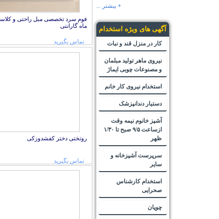
+ بیشتر ...
ماه گارانتی
آگهی های ویژه استخدام
تماس بگیرید
کار در منزل قند و نبات
نیروی ماهر تولید مبلمان
و مصنوعات چوبی ایماژ
استخدام نیروی کار خانم
دستیار دندانپزشک
آشپز خانوم نیمه وقت
ازساعت ۹/۵ صبح تا ۱/۳۰
روتختی دختر کفشدوزکی
ظهر
سرپرست آشپزخانه و
تماس بگیرید
سایر
استخدام کارشناس
صحرایی
چوپان