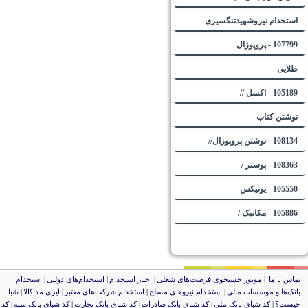
استخدام نیروشهیدتنگسیری
107799 - پروپوزال
طلایی
105189 - اکسل //
نوشتن کتاب
108134 - نوشتن پروپوزال//
108363 - پوستر /
105550 - یونیکس
105886 - مکانیک /
ماس با ما
|
موتور جستجوی فرصت‌های شغلی
|
اخبار استخدام
|
استخدام‌های دولتی
|
استخدام‌
انک‌ها و موسسات مالی
|
استخدام‌ نیروهای مسلح
|
استخدام‌ شرکت‌های معتبر
|
ایزی مد کالا
|
شبا
یست؟
|
کد شبای بانک ملی
|
کد شبای بانک صادرات
|
کد شبای بانک تجارت
|
کد شبای بانک سپه
|
کد