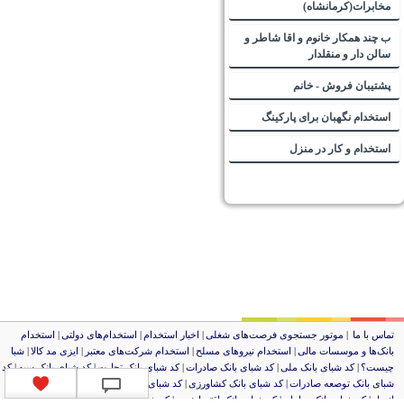
مخابرات(کرمانشاه)
ب چند همکار خانوم و اقا شاطر و
سالن دار و منقلدار
پشتیبان فروش - خانم
استخدام نگهبان برای پارکینگ
استخدام و کار در منزل
ماس با ما
|
موتور جستجوی فرصت‌های شغلی
|
اخبار استخدام
|
استخدام‌های دولتی
|
استخدام‌
انک‌ها و موسسات مالی
|
استخدام‌ نیروهای مسلح
|
استخدام‌ شرکت‌های معتبر
|
ایزی مد کالا
|
شبا
یست؟
|
کد شبای بانک ملی
|
کد شبای بانک صادرات
|
کد شبای بانک تجارت
|
کد شبای بانک سپه
|
کد
بای بانک توصعه صادرات
|
کد شبای بانک کشاورزی
|
کد شبای بانک صنعت و معدن
|
کد شبای بانک
نصار
|
کد شبای بانک سامان
|
کد شبای بانک اقتصادنوین
|
کد شبای بانک پاسارگاد
|
کد شبای بانک