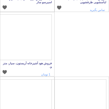
باسشویی ظرفشویی
اسپرسو ساز
تماس بگیرید
فروش هود آشپزخانه آریستون، سپار، متز
و..
1 تومان