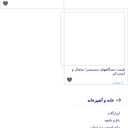
یمت دستگاههای دیسپنسر / یخچال و
بسردکن
1 تومان
خانه و آشپزخانه
ابزارآلات
باغ و باغچه
دکوراسیون و تزئینات