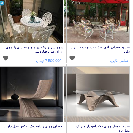
یز و صندلی باغی ویلا ،تاب ،چتر،و....برند
سرویس نهارخوری میز و صندلی پلیمری
لونا
ارزان مدل طاووسی
تماس بگیرید
7,500,000 تومان
یز جلو مبل چوبی دکوراتیو پارامتریک
صندلی چوبی پارامتریک لوکس مدل داوین
دل تاو