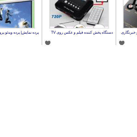
خبرنگاری
دستگاه پخش کننده فیلم و عکس روی TV
پرده نمایش| پرده ویدئو پروژکتور|
برد هوشمند|کپی برد|WosaBoard NFP-78B
وایت برد هوشمند| بردهوشمند| oard