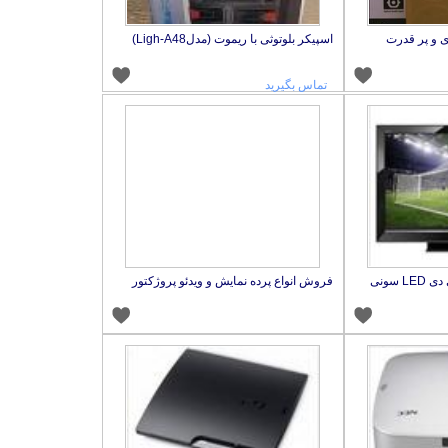
 و پر قدرت
اسپیکر بلوتوثی با ریموت (مدلLigh-A48)
تماس بگیرید
بورس قیمت فروش ال ای دی LED سونی
فروش انواع پرده نمایش و ویدئو پروژکتور