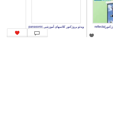
reflecta
ویدئو پروژکتور کلاسهای آموزشی panasonic
WosaB
اسلاید پروژکتور | اسلاید |Kinderman