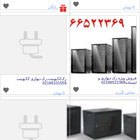
0 تومان
رایگان
روش ویژه رک دیواری و
رک12یونیت،رک دیواری 12یونیت
ستاده02166522369
02166101559
تماس بگیرید
0 تومان