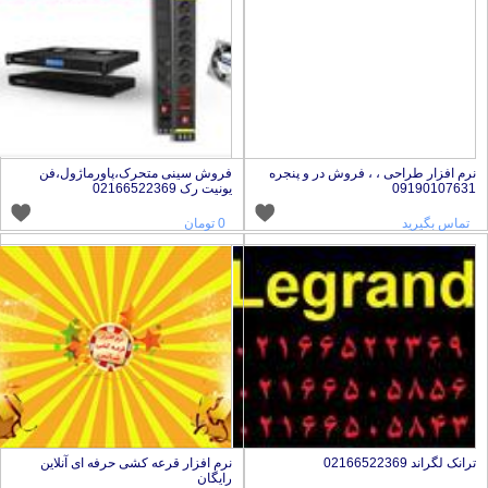
رم افزار طراحی ، ، فروش در و پنجره
فروش سینی متحرک،پاورماژول،فن
0919010763
یونیت رک 02166522369
تماس بگیرید
0 تومان
رانک لگراند 02166522369
نرم افزار قرعه کشی حرفه ای آنلاین
رایگان