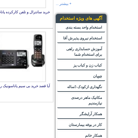
+ بیشتر ...
خرید سانترال و تلفن کارکرده پان
آگهی های ویژه استخدام
استخدام واحد بسته بندی
استخدام نیروی پذیرش آقا
آموزش حسابداری راهی
برای استخدام شما
کباب زن و کباب پز
چوپان
آیا قصد خرید بی سیم پاناسونیک را 
نگهداری ازکودک 5ساله
مکانیک ماهر درصدی
نیازمندیم
همکار آرایشگر
کار در بوفه بیمارستان
همکار خانم