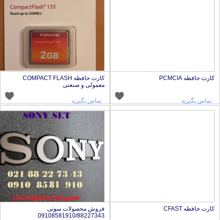
ارت حافظه PCMCIA
کارت حافظه COMPACT FLASH
معمولی و صنعتی
تماس بگیرید
تماس بگیرید
ارت حافظه CFAST
فروش محصولات سونی
09108581910/88227343