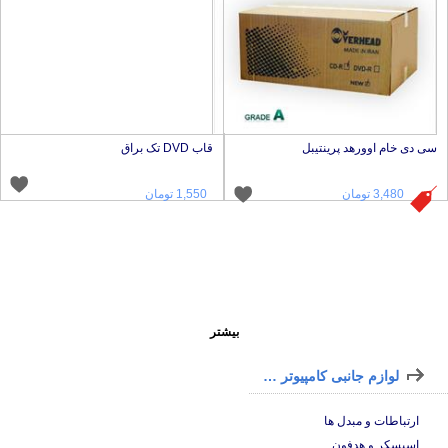
ی دی خام اوورهد پرینتیبل
قاب DVD تک براق
3,480 تومان
1,550 تومان
بیشتر
لوازم جانبی کامپیوتر و لپ تاپ
ارتباطات و مبدل ها
اسپسکر و هدفون