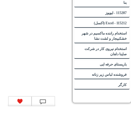
بنا
115207 - ایویوز
115212 - Excel (اکسل)
استخدام راننده ماکسیم در شهر
خشکبیجار و لشت نشا
استخدام نیروی کار در شرکت
صاپنا دلفان
باریستای حرفه ایی
فروشنده لباس زیر زنانه
کارگر
تماس با ما
|
موتور جستجوی فرصت‌های شغلی
|
اخبار استخدام
|
استخدام‌های دولتی
|
استخدام‌
بانک‌ها و موسسات مالی
|
استخدام‌ نیروهای مسلح
|
استخدام‌ شرکت‌های معتبر
|
ایزی مد کالا
|
شبا
چیست؟
|
کد شبای بانک ملی
|
کد شبای بانک صادرات
|
کد شبای بانک تجارت
|
کد شبای بانک سپه
|
کد
شبای بانک توصعه صادرات
|
کد شبای بانک کشاورزی
|
کد شبای بانک صنعت و معدن
|
کد شبای بانک