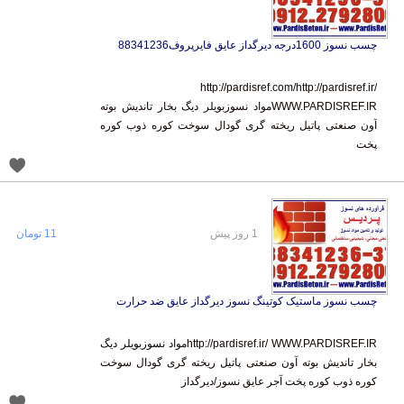
چسب نسوز 1600درجه دیرگداز عایق فایرپروف88341236
http://pardisref.com/http://pardisref.ir/
WWW.PARDISREF.IRمواد نسوزبویلر دیگ بخار تاندیش بوته
آون صنعتی پاتیل ریخته گری گودال سوخت کوره ذوب کوره
پخت
1 روز پیش
11 تومان
چسب نسوز ماستیک کوتینگ نسوز دیرگداز عایق ضد حرارت
http://pardisref.ir/ WWW.PARDISREF.IRمواد نسوزبویلر دیگ
بخار تاندیش بوته آون صنعتی پاتیل ریخته گری گودال سوخت
کوره ذوب کوره پخت آجر عایق نسوز/دیرگداز