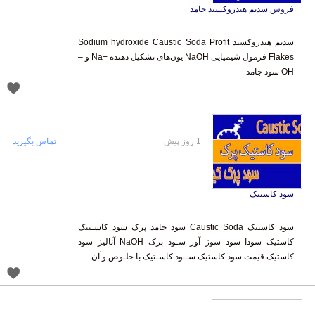
فروش سدیم هیدروکسید جامد
سدیم هیدروکسید Sodium hydroxide Caustic Soda Profit
Flakes فرمول شیمیایی NaOH یون‌های تشکیل دهنده +Na و –
OH سود جامد
1 روز پیش
تماس بگیرید
سود کاستیک
سود کاستیک Caustic Soda سود جامد پرک سود کاسـتیک
کاستیک سودا سود سوز آور سـود پرک NaOH آنالیز سود
کاستیک قیمت سود کاستیک ســود کاسـتیک با خلـوص و آن