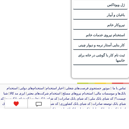
ژل وبوتاکس
باغبان و آبیار
نیروکار خانم
استخدام نیروی خدمات خانم
کار بنایی آستار نرمه و دیوار چینی
ثبت نام کار با گوشی در خانه برای
خانمها
تماس با ما
|
موتور جستجوی فرصت‌های شغلی
|
اخبار استخدام
|
استخدام‌های دولتی
|
استخدام‌
بانک‌ها و موسسات مالی
|
استخدام‌ نیروهای مسلح
|
استخدام‌ شرکت‌های معتبر
|
ایزی مد کالا
|
شبا
چیست؟
|
کد شبای بانک ملی
|
کد شبای بانک صادرات
|
کد شبای بانک تجارت
|
کد شبای بانک سپه
|
کد
شبای بانک توصعه صادرات
|
کد شبای بانک کشاورزی
|
کد شبای بانک صنعت و معدن
|
کد شبای بانک
انصار
|
کد شبای بانک سامان
|
کد شبای بانک اقتصادنوین
|
کد شبای بانک پاسارگاد
|
کد شبای بانک
کارآفرین
|
کد شبای بانک سرمایه
|
کد شبای بانک شهر
|
لوکوپوک، 1382-1400،تمام حقوق محفوظ می باشد. حقوق تمامی طرح های بکار رفته در سایت
برای لوکوپوک محفوظ می باشد و استفاده از آنها طبق قوانین حقوق مولفین پیگرد قانونی خواهد