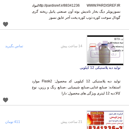
http://pardisref.ir/88341236 WWW.PARDISREF.IRمواد
نسوزبویلر دیگ بخار تاندیش بوته آون صنعتی پاتیل ریخته گری
گودال سوخت کوره ذوب کوره پخت آجر عایق نسوز
14 ساعت پیش
تماس بگیرید
تولید دبه پلاستیکی 12 کیلویی
تولید دبه پلاستیکی 12 کیلویی کد محصول: Flask2 موارد
استفاده: صنایع غذایی،صنایع شیمیایی ،صنایع رنگ و رزین، نوع
کالا:دبه 12 لیتری ویژگی های محصول: دارا
21 ساعت پیش
411 تومان