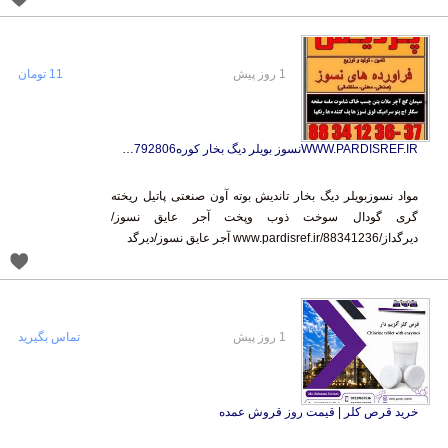
1 روز پیش
11 تومان
WWW.PARDISREF.IRنسوز بویلر دیگ بخار کوره9122792806
مواد نسوزبویلر دیگ بخار تاندیش بوته آون صنعتی پاتیل ریخته
گری گودال سوخت ذوب وپخت آجر عایق نسوز/
دیرگداز/www.pardisref.ir/88341236 آجر عایق نسوز/دیرگد
1 روز پیش
تماس بگیرید
خرید قرص کلر | قیمت روز قروش عمده