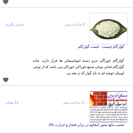
9 ساعت پیش
تماس بگیرید
گوارگام چیست - قیمت گوارگام
گوارگام خوراگی جزو دسته امولسیفایر ها قرار دارند. ماده
گوارگام غذایی نوعی صمغ خوراکی خوراکی می باشد که از نوعی
لوبیای خوشه ای به نام گوار که در هند بی
11 ساعت پیش
11 تومان
چسب مایع نسوز (مقاوم در برابر فشار و حرارت بالا)