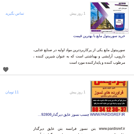
1 روز پیش
تماس بگیرید
خرید سوربیتول مایع با بهترین قیمت
سوربیتول مایع یکی از پرکاربردترین مواد اولیه در صنایع غذایی،
دارویی، آرایشی و بهداشتی است که به عنوان شیرین کننده ،
مرطوب کننده و پایدارکننده مورد است
1 روز پیش
11 تومان
WWW.PARDISREF.IR چسب نسوز عایق دیرگداز09122792806
www.pardisref.ir بتن نسوز فرانسه بتن عایق دیرگداز
www.pardisref.ir بتن نسوز فرانسه بتن عایق دیرگداز فرآورده