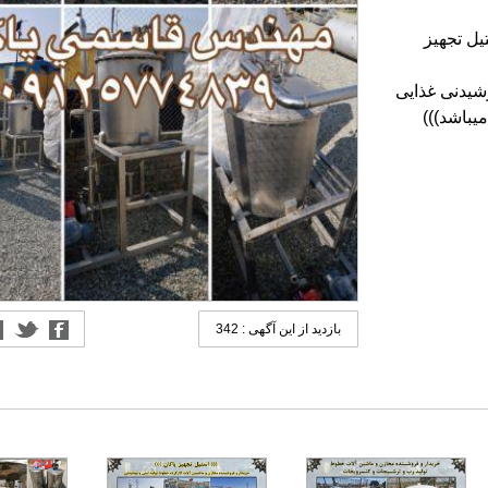
یل تجهیز
شیدنی غذایی
یباشد)))
بازدید از این آگهی : 342