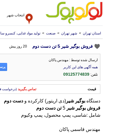
انتخاب شهر
استان تهران
>
شهر تهران
>
صنعت
>
تولید مواد غذایی، کنسرو سا
فروش بوگیر شیر 5 تن دست دوم
20 روز پیش
ارسال شده توسط : مهندس پاکان
پرسش
همه آگهی های این کاربر
09125774839
تلفن:
قیمت
تماس بگیرید
(درخواست ق
دستگاه
بوگیر
شیر
(دی اریتور) کارکرده و
دست
دوم
فروش
بوگیر
شیر
5
تن
دست
دوم
شامل :شاسی، پمپ محصول، پمپ وکیوم
مهندس قاسمی پاکان