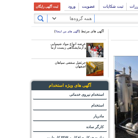
ررات
ثبت شکایات
عضویت
ورود
ثبت آگهی رایگان
همه گروه‌ها
آگهی های مرتبط (
)
آگهی های من اینجا!
عرضه انواع مواد شیمیایی
و آزمایشگاهی زیست آزما
جرثقیل سقفی سپاهان
اصفهان
آگهی های ویژه استخدام
استخدام نیروی خدماتی
استخدام
مادریار
کارگر ساده
نیاز به همکار صافکار و PDR کار داریم