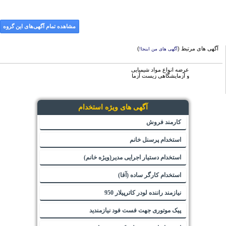
مشاهده تمام آگهی‌های این گروه
آگهی های مرتبط (
)
آگهی های من اینجا!
عرضه انواع مواد شیمیایی
و آزمایشگاهی زیست آزما
آگهی های ویژه استخدام
کارمند فروش
استخدام پرسنل خانم
استخدام دستیار اجرایی مدیر(ویژه خانم)
استخدام کارگر ساده (آقا)
نیازمند راننده لودر کاترپیلار 950
پیک موتوری جهت فست فود نیازمندید