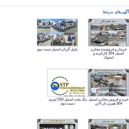
آگهی‌های مرتبط
خریدار و فروشنده مخازن
استیل 304 کارکرده و
پاتیل گردان استیل دست دوم
استوک
خرید و فروش مخازن استیل
دیگ پخت استیل 550 لیتری
304 همزن دار 6 تن
دست دوم