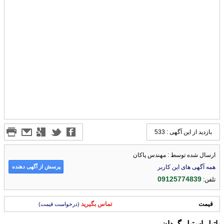
بازدید از این آگهی : 533
ارسال شده توسط : مهندس پاکان
پرسش از آگهی دهنده
همه آگهی های این کاربر
09125774839
تلفن:
قیمت
تماس بگیرید
(درخواست قیمت)
پاتیل
استیل
گردان