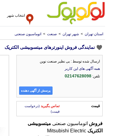
انتخاب شهر
استان تهران
>
شهر تهران
>
صنعت
>
اتوماسیون صنعتی
نمایندگی فروش اینورترهای میتسوبیشی الکتریک
ارسال شده توسط : بی نظیر صنعت نوین
همه آگهی های این کاربر
02147628098
تلفن:
پرسش از آگهی دهنده
قیمت
تماس بگیرید
(درخواست
قیمت)
فروش
اتوماسیون صنعتی
میتسوبیشی
الکتریک
Mitsubishi Electric