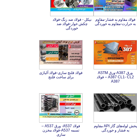
فولاد مقاوم به فشار-مقاوم
نیکل - فولاد ضد زنگ-فولاد
چکش خوار-فولاد ضد
به حرارت-مقاوم به خوردگی
خوردگی
ورق A387-ورق ASTM
A387 CL1- CL2 – فولاد
فولاد فلنج سازی-فولاد آلیاژی
برای ساخت فلنج
A387
پخش لوله‌های گاز API مقاوم
فولاد A537- ورق A537 –
تسمه A537-فولاد مخزن
به فشار و خوردگی
سازی