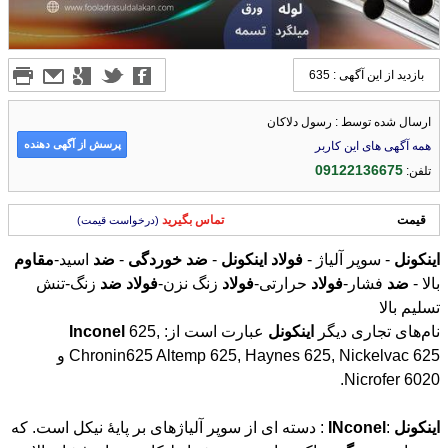
بازدید از این آگهی : 635
ارسال شده توسط : رسول دلاکان
پرسش از آگهی دهنده
همه آگهی های این کاربر
09122136675
تلفن:
قیمت
تماس بگیرید
(درخواست قیمت)
اینکونل
- سوپر آلیاژ -
فولاد
اینکونل
-
ضد
خوردگی
-
ضد
اسید-
مقاوم
بالا -
ضد
فشار-
فولاد
حرارتی-
فولاد
زنگ نزن-
فولاد
ضد
زنگ-تنش
تسلیم بالا
نام‌های تجاری دیگر
اینکونل
عبارت است از:
625,
Chronin625 Altemp 625, Haynes 625, Nickelvac 625 و
Inconel
Nicrofer 6020.
اینکونل
:
INconel
: دسته ای از سوپر آلیاژهای بر پایۀ نیکل است. که