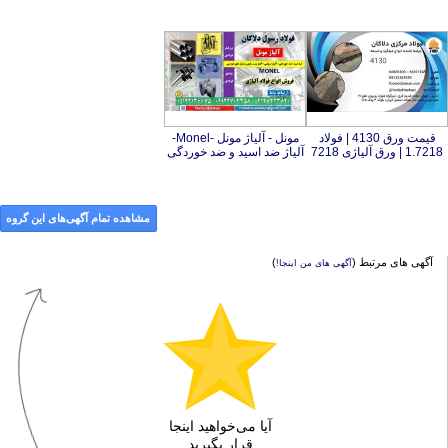
قیمت ورق 4130 | فولاد
مونل - آلیاژ مونل -Monel-
1.7218 | ورق آلیاژی 7218
آلیاژ ضد اسید و ضد خوردگی
مشاهده تمام آگهی‌های این گروه
آگهی های مرتبط (
)
آگهی های من اینجا!
آیا می‌خواهید اینجا
قرار بگیرید