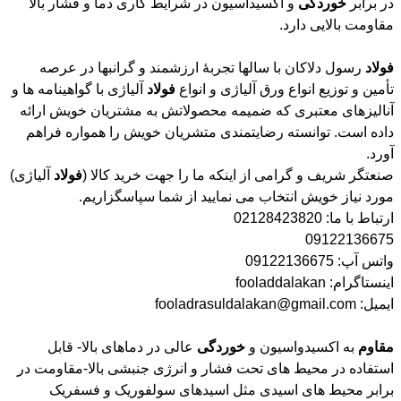
در برابر
خوردگی
و اکسیداسیون در شرایط کاری دما و فشار بالا
مقاومت بالایی دارد.
فولاد
رسول دلاکان با سالها تجربۀ ارزشمند و گرانبها در عرصه
تأمین و توزیع انواع ورق آلیاژی و انواع
فولاد
آلیاژی با گواهینامه ها و
آنالیزهای معتبری که ضمیمه محصولاتش به مشتریان خویش ارائه
داده است. توانسته رضایتمندی متشریان خویش را همواره فراهم
آورد.
صنعتگر شریف و گرامی از اینکه ما را جهت خرید کالا (
فولاد
آلیاژی)
مورد نیاز خویش انتخاب می نمایید از شما سپاسگزاریم.
ارتباط با ما: 02128423820
09122136675
واتس آپ: 09122136675
اینستاگرام: fooladdalakan
ایمیل: fooladrasuldalakan@gmail.com
مقاوم
به اکسیدواسیون و
خوردگی
عالی در دماهای بالا- قابل
استفاده در محیط های تحت فشار و انرژی جنبشی بالا-مقاومت در
برابر محیط های اسیدی مثل اسیدهای سولفوریک و فسفریک