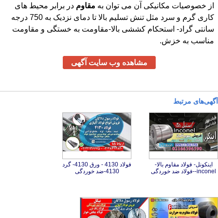
از خصوصیات مکانیکی آن می توان به
مقاوم
در برابر محیط های
کاری گرم و سرد مثل تنش تسلیم بالا تا دمای نزدیک به 750 درجه
سانتی گراد- استحکام کششی بالا-مقاومت به خستگی و مقاومت
مناسب به خزش.
مشاهده وب سایت آگهی
آگهی‌های مرتبط
اینکونل- فولاد مقاوم بالا-
فولاد 4130 - ورق 4130- گرد
inconel--فولاد ضد خوردگی
4130-ضد خوردگی