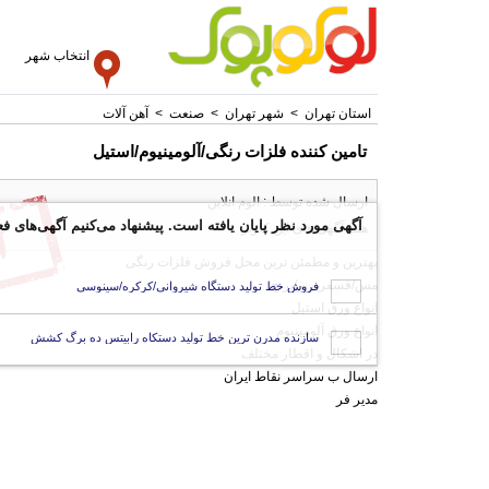
انتخاب شهر
استان تهران
>
شهر تهران
>
صنعت
>
آهن آلات
تامین کننده فلزات رنگی/آلومینیوم/استیل
ارسال شده توسط : الوم انلاین
آگهی مورد نظر پایان یافته است. پیشنهاد می‌کنیم آگهی‌های فع
همه آگهی های این کاربر
بهترین و مطمئن ترین محل فروش فلزات رنگی
مس/فسفربرنز/برنج
فروش خط تولید دستگاه شیروانی/کرکره/سینوسی
انواع ورق استیل
انواع ورق آلومینیوم
سازنده مدرن ترین خط تولید دستکاه رابیتس ده برگ کشش
در اشکال و اقطار مختلف
ارسال ب سراسر نقاط ایران
مدیر فر