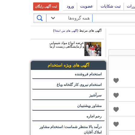
ررات
ثبت شکایات
عضویت
ورود
ثبت آگهی رایگان
همه گروه‌ها
آگهی های مرتبط (
)
آگهی های من اینجا!
عرضه انواع مواد شیمیایی
و آزمایشگاهی زیست آزما
آگهی های ویژه استخدام
استخدام فروشنده
استخدام نیروی کار گلخانه وباغ
سرآشپز
مشاور وپشتیبان
رحم اجاره
درآمد بالا منتظر شماست/ استخدام مشاور
املاک آقایان