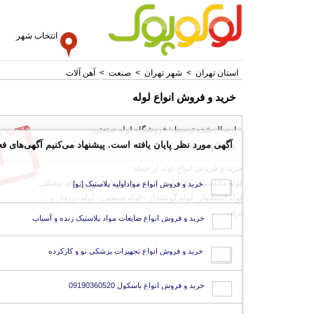
انتخاب شهر
استان تهران
>
شهر تهران
>
صنعت
>
آهن آلات
خرید و فروش انواع لوله
ارسال شده توسط : فروشگاه لوله صنعتی
آگهی مورد نظر پایان یافته است. پیشنهاد می‌کنیم آگهی‌های فع
همه آگهی های این کاربر
خرید و فروش انواع لوله از جمله:
لوله مانیسمان A106 در گرید های A , B در سایز های مختلف
خرید و فروش انواع مواداولیه پلاستیک [نو]
لوله آتشخوار- لوله گوشتدار –لوله صنعتی - لوله درزدار و...
برای
خرید و فروش انواع ضایعات مواد پلاستیک زنده و آسیاب
خرید و فروش انواع تجهیزات پزشکی نو و کارکرده
خرید و فروش انواع باسکول 09190360520