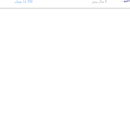
شامپو حاوی عصاره انجیر و چای سبز مناسب موهای نازک و چرب اکتیو 400 گرم
5 سال پیش
11,700 تومان