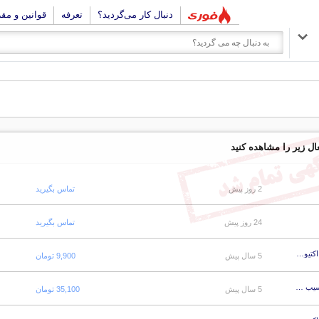
دنبال کار می‌گردید؟
تعرفه
قوانین و مق
ال زیر را مشاهده کنید
2 روز پیش
تماس بگیرید
24 روز پیش
تماس بگیرید
شامپو حاوی عصاره انجیر و چای سبز مناسب موهای نازک و چرب اکتیو 700 گرم
5 سال پیش
9,900 تومان
شامپو تقویت کننده مای مدل Fortimed مناسب موهای ضعیف و آسیب دیده 200 میل
5 سال پیش
35,100 تومان