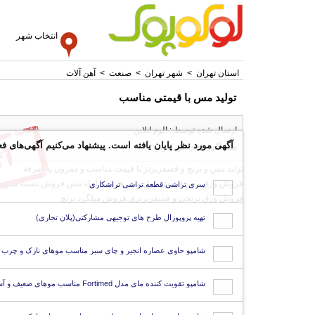
انتخاب شهر
استان تهران
>
شهر تهران
>
صنعت
>
آهن آلات
تولید مس با قیمتی مناسب
ارسال شده توسط : الوم انلاین
آگهی مورد نظر پایان یافته است. پیشنهاد می‌کنیم آگهی‌های فع
همه آگهی های این کاربر
تولید مس و برنج و فسفربرنز با قیمت مناسب و مقرون به صرفه
فروش ورق مس.فروش رول مس.فروش لوله مس.فروش تسمه مس
سری تراشی قطعه تراشی تراشکاری
فروش ورق برنجی و فسفربرنزی.فروش میلگرد برنج
تهیه پروپوزال طرح های توجیهی مشارکتی(پلان تجاری)