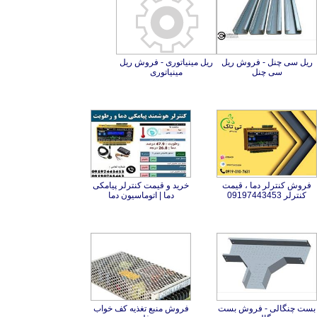
ریل سی چنل - فروش ریل
ریل مینیاتوری - فروش ریل
سی چنل
مینیاتوری
فروش کنترلر دما ، قیمت
خرید و قیمت کنترلر پیامکی
کنترلر 09197443453
دما | اتوماسیون دما
بست چنگالی - فروش بست
فروش منبع تغذیه کف خواب