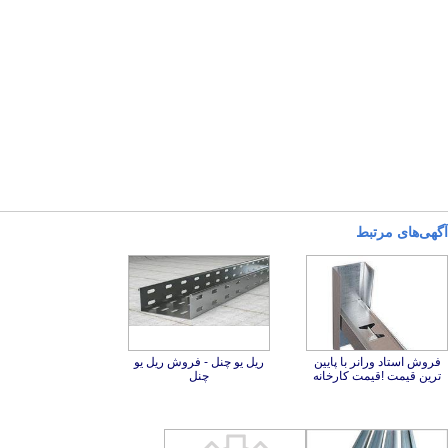
آگهی‌های مرتبط
فروش استاد ورانر با پایین
ریل یو چنل - فروش ریل یو
ترین قیمت !قیمت کارخانه
چنل