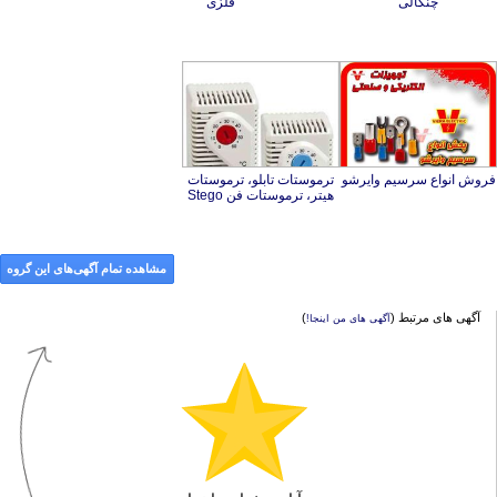
چنگالی
فلزی
فروش انواع سرسیم وایرشو
ترموستات تابلو، ترموستات
هیتر، ترموستات فن Stego
مشاهده تمام آگهی‌های این گروه
آگهی های مرتبط (
)
آگهی های من اینجا!