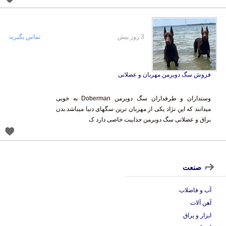
3 روز پیش
تماس بگیرید
فروش سگ دوبرمن مهربان و عضلانی
وستداران و طرفداران سگ دوبرمن Doberman به خوبی
میدانند که این نژاد یکی از مهربان ترین سگهای دنیا میباشد.بدن
براق و عضلانی سگ دوبرمن جذابیت خاصی دارد ک
صنعت
آب و فاضلاب
آهن آلات
ابزار و یراق