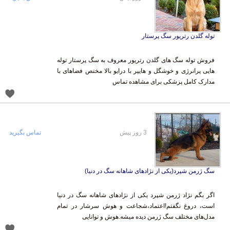
توله گلدن رتریور سگ پرستار
فروش توله سگ های گلدن رتریور معروف به سگ پرستار توله
هایی پرانرژی و خوشگل و هایپر با درایو بالا مختص فضاهای با
مدارک کامل پزشکی برای مشاهده تماس
3 روز پیش
تماس بگیرید
سگ ژرمن شپرد(یکی از نژادهای شاهانه سگ در دنیا)
اگر بگم نژاد ژرمن شپرد یکی از نژادهای شاهانه سگ در دنیا
است، دروغ نگفتم!اعتماد،شجاعت و هوش سرشار در تمام
مدل‌های مختلف سگ ژرمن دیده میشه.هوش و توانایی