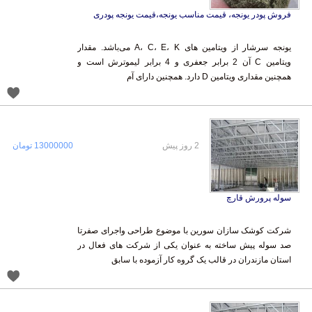
فروش پودر یونجه، قیمت مناسب یونجه،قیمت یونجه پودری
یونجه سرشار از ویتامین‌ های A، C، E، K می‌باشد. مقدار
ویتامین C آن 2 برابر جعفری و 4 برابر لیموترش است و
همچنین مقداری ویتامین D دارد. همچنین دارای آم
2 روز پیش
13000000 تومان
سوله پرورش قارچ
شرکت کوشک سازان سورین با موضوع طراحی واجرای صفرتا
صد سوله پیش ساخته به عنوان یکی از شرکت های فعال در
استان مازندران در قالب یک گروه کار آزموده با سابق