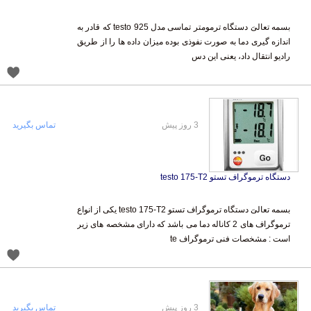
بسمه تعالیَ دستگاه ترمومتر تماسی مدل testo 925 که قادر به
اندازه گیری دما به صورت نفوذی بوده میزان داده ها را از طریق
رادیو انتقال داد، یعنی این دس
3 روز پیش
تماس بگیرید
دستگاه ترموگراف تستو testo 175-T2
بسمه تعالیَ دستگاه ترموگراف تستو testo 175-T2 یکی از انواع
ترموگراف های 2 کاناله دما می باشد که دارای مشخصه های زیر
است : مشخصات فنی ترموگراف te
3 روز پیش
تماس بگیرید