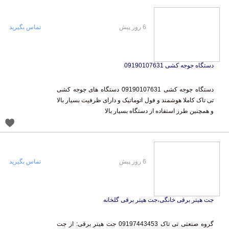
6 روز پیش
تماس بگیرید
دستگاه جوجه کشی 09190107631
دستگاه جوجه کشی 09190107631 دستگاه های جوجه کشی
تی تاک کاملا هوشمند و فول اتوماتیک و دارای ظرفیت بسیار بالا
و همچنین طرز استفاده از دستگاه بسیار بالا
6 روز پیش
تماس بگیرید
جت هیتر برقی خانگی،جت هیتر برقی گلخانه
گروه صنعتی تی تاک 09197443453 جت هیتر برقی: از جت
هیتربرقی ، به عنوان سیستم گرمایشی در مکان هایی که