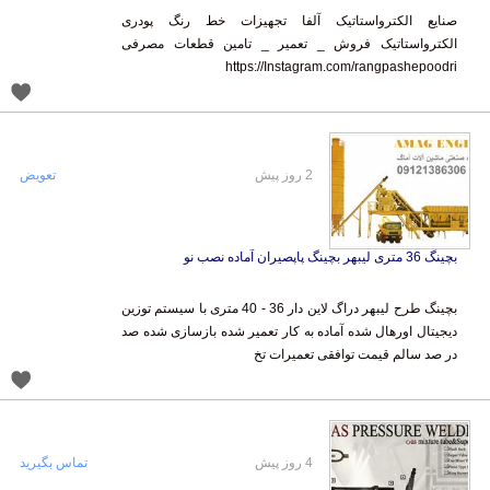
صنایع الکترواستاتیک آلفا تجهیزات خط رنگ پودری
الکترواستاتیک فروش _ تعمیر _ تامین قطعات مصرفی
https://Instagram.com/rangpashepoodri
2 روز پیش
تعویض
بچینگ 36 متری لیبهر بچینگ پاپصیران آماده نصب نو
بچینگ طرح لیبهر دراگ لاین دار 36 - 40 متری با سیستم توزین
دیجیتال اورهال شده آماده به کار تعمیر شده بازسازی شده صد
در صد سالم قیمت توافقی تعمیرات تخ
4 روز پیش
تماس بگیرید