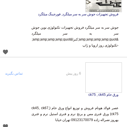
فروش تجهیزات جوش سر به سر میلگرد, فورجینگ میلگرد
جوش سر به سر میلگرد فروش تجهیزات تکنولوژی نوین جوش
سر به سر میلگرد
&amp;amp;amp;amp;quot;کنزا&amp;amp;amp;amp;quot;
-تکنولوژی روز اروپا و ژاپ
6 روز پیش
تماس بگیرید
ورق خام ck75 , ck45
عصر فولاد هونام فروش و توزیع انواع ورق خام (ck45, ck67,
ck75) ورق فنری مس و برنج نرم و فنری استیل نرم و فنری
بهروز نصراله زاده 09123170079 تهران خیابا