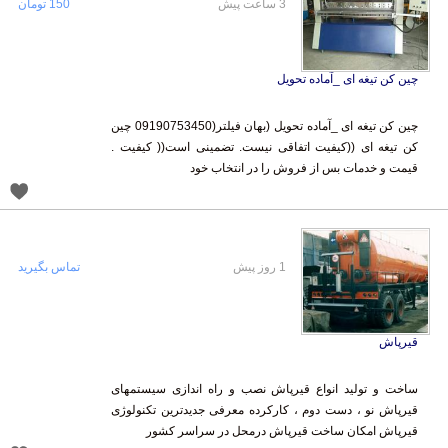
3 ساعت پیش
150 تومان
چین کن تیغه ای _آماده تحویل
چین کن تیغه ای _آماده تحویل (بهان فیلتر(09190753450 چین
کن تیغه ای ((کیفیت اتفاقی نیست. تضمینی است(( کیفیت .
قیمت و خدمات بس از فروش را در انتخاب خود
1 روز پیش
تماس بگیرید
قیرپاش
ساخت و تولید انواع قیرپاش نصب و راه اندازی سیستمهای
قیرپاش نو ، دست دوم ، کارکرده معرفی جدیدترین تکنولوژی
قیرپاش امکان ساخت قیرپاش درمحل در سراسر کشور