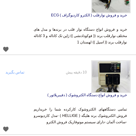
خرید و فروش نوارقلب ( الکترو کاردیوگراف ) ECG
خرید و فروش انواع دستگاه نوار قلب در برندها و مدل های
مختلف نوارقلب برند (( فوکودادنشی )) ژاپن تک کاناله و 3 کاناله
نوارقلب برند (( اسپل )) لهستان 1
10 دقیقه پیش
تماس بگیرید
خرید و فروش انواع دستگاه الکتروشوک ( دفیبریلاتور )
تمامی دستگاههای الکتروشوک کارکرده شما را خریداریم
فروش الکتروشوک برند هلیگه ( HELLIGE ) -مدل کاردیوسرو
-ساخت آلمان -دارای سیستم مونوفازیک فروش الکترو