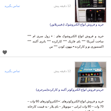
12 دقیقه پیش
تماس بگیرید
خرید و فروش انواع الکتروشوک (دفیبریلاتور)
خرید و فروش انواع الکتروشوک های : • زول سری ام ***
ساخت آمریکا *** بای فازیک *** کارکرده *** باتری آکبند ***
اکسسوری نو و کارکرده • نیهون کودن *** س
12 دقیقه پیش
تماس بگیرید
خریدو فروش انواع الکتروکوتر آکبند و کارکرده(سرجری)
خرید و فروش انواع الکتروکوترهای : • الکتروکوترهای 60 وات –
70 وات – 80 وات ایرانی – مونوپلار – بای پلار - به قیمت کارخانه