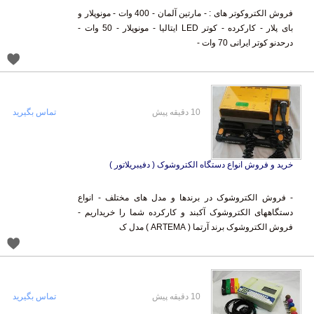
فروش الکتروکوتر های : - مارتین آلمان - 400 وات - مونوپلار و
بای پلار - کارکرده - کوتر LED ایتالیا - مونوپلار - 50 وات -
درحدنو کوتر ایرانی 70 وات -
10 دقیقه پیش
تماس بگیرید
خرید و فروش انواع دستگاه الکتروشوک ( دفیبریلاتور )
- فروش الکتروشوک در برندها و مدل های مختلف - انواع
دستگاههای الکتروشوک آکبند و کارکرده شما را خریداریم -
فروش الکتروشوک برند آرتما ( ARTEMA ) مدل ک
10 دقیقه پیش
تماس بگیرید