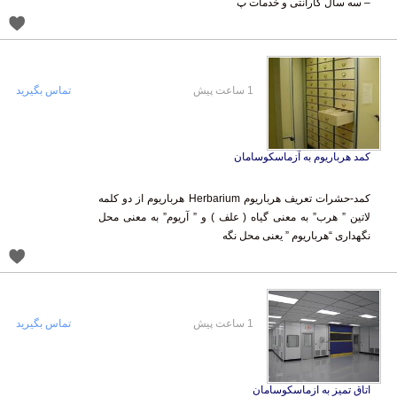
– سه سال گارانتی و خدمات پ
1 ساعت پیش
تماس بگیرید
کمد هرباریوم به آزماسکوسامان
کمد-حشرات تعریف هرباریوم Herbarium هرباریوم از دو کلمه
لاتین ” هرب” به معنی گیاه ( علف ) و ” آریوم” به معنی محل
نگهداری “هرباریوم ” یعنی محل نگه
1 ساعت پیش
تماس بگیرید
اتاق تمیز به ازماسکوسامان