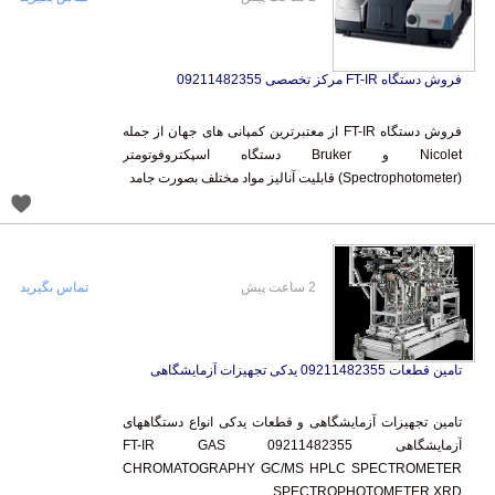
فروش دستگاه FT-IR مرکز تخصصی 09211482355
فروش دستگاه FT-IR از معتبرترین کمپانی های جهان از جمله
Nicolet و Bruker دستگاه اسپکتروفوتومتر
(Spectrophotometer) قابلیت آنالیز مواد مختلف بصورت جامد
2 ساعت پیش
تماس بگیرید
تامین قطعات 09211482355 یدکی تجهیزات آزمایشگاهی
تامین تجهیزات آزمایشگاهی و قطعات یدکی انواع دستگاههای
آزمایشگاهی 09211482355 FT-IR GAS
CHROMATOGRAPHY GC/MS HPLC SPECTROMETER
SPECTROPHOTOMETER XRD