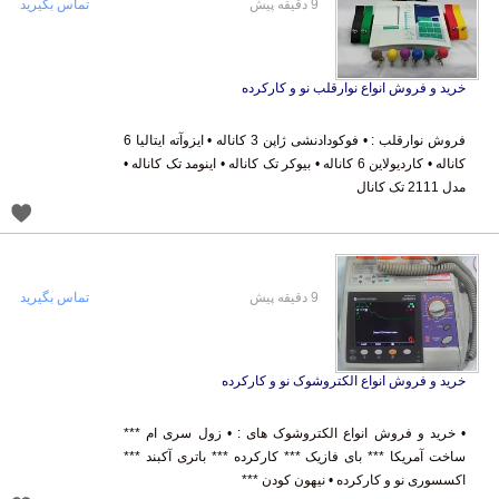
9 دقیقه پیش
تماس بگیرید
خرید و فروش انواع نوارقلب نو و کارکرده
فروش نوارقلب : • فوکودادنشی ژاپن 3 کاناله • ایزوآته ایتالیا 6
کاناله • کاردیولاین 6 کاناله • بیوکر تک کاناله • اینومد تک کاناله •
مدل 2111 تک کانال
9 دقیقه پیش
تماس بگیرید
خرید و فروش انواع الکتروشوک نو و کارکرده
• خرید و فروش انواع الکتروشوک های : • زول سری ام ***
ساخت آمریکا *** بای فازیک *** کارکرده *** باتری آکبند ***
اکسسوری نو و کارکرده • نیهون کودن ***