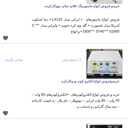
خریدو فروش انواع مانیتورینگ علائم حیاتی نووکارکرده
فروش انواع مانیتورهای : • ایرانی مدل LX110 • دیتا اسکوپ
آمریکا مدل پاسپورت • گلد وی کره جنوبی • وایرانی مدل *** S
1600*** S740*** S1800 • و انواع
11 دقیقه پیش
تماس بگیرید
خریدوفروش انواع الکترو کوتر نو وکارکره
خرید و فروش انواع الکتروکوترهای : • الکتروکوترهای 60 وات –
70 وات – 80 وات ایرانی – مونوپلار – بای پلار - به قیمت کارخانه
– سه سال گارانتی و خدمات پ