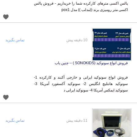
اکسی متر رومیزی برند ((مدلب )) مدل pox1
10 دقیقه پیش
تماس بگیرید
فروش انواع سونوکید (SONOKIDS ) -- جنین یاب
فروش انواع سونوکید ایرانی و خارجی آکبند و کارکرده 1-
سونوکید هانتلیچ انگلیس 2- سونوکید آکسفورد آمریکا 3-
سونوکید ایمکس آمریکا 4- سونوکید ایرانی د
11 دقیقه پیش
تماس بگیرید