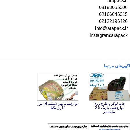
arapack.ir
09193055006
02166646015
02122196426
info@arapack.ir
instagram:arapack
آگهی‌های مرتبط
چاپ لوگو و طرح روی
نوارچسب باریک 2.5
نوارچسب پهن شیشه ای دور
کارتن تکتا
سانتیمتر