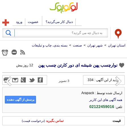
دنبال کار می‌گردید؟
عضویت
ورود
استان تهران
>
شهر تهران
>
صنعت
>
بسته بندی، چاپ و تبلیغات
نوارچسب پهن شیشه ای دور کارتن چسب پهن
12 روز پیش
بازدید از این آگهی : 334
3
تصویر
ارسال شده توسط : Arapack
پرسش از آگهی دهنده
همه آگهی های این کاربر
02122459016
تلفن:
قیمت
تماس بگیرید
(درخواست قیمت)