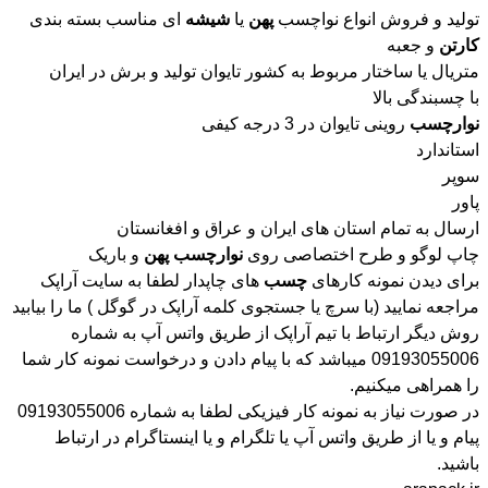
تولید و فروش انواع نواچسب
پهن
یا
شیشه
ای مناسب بسته بندی
کارتن
و جعبه
متریال یا ساختار مربوط به کشور تایوان تولید و برش در ایران
با چسبندگی بالا
نوارچسب
روینی تایوان در 3 درجه کیفی
استاندارد
سوپر
پاور
ارسال به تمام استان های ایران و عراق و افغانستان
چاپ لوگو و طرح اختصاصی روی
نوارچسب
پهن
و باریک
برای دیدن نمونه کارهای
چسب
های چاپدار لطفا به سایت آراپک
مراجعه نمایید (با سرچ یا جستجوی کلمه آراپک در گوگل ) ما را بیابید
روش دیگر ارتباط با تیم آراپک از طریق واتس آپ به شماره
09193055006 میباشد که با پیام دادن و درخواست نمونه کار شما
را همراهی میکنیم.
در صورت نیاز به نمونه کار فیزیکی لطفا به شماره 09193055006
پیام و یا از طریق واتس آپ یا تلگرام و یا اینستاگرام در ارتباط
باشید.