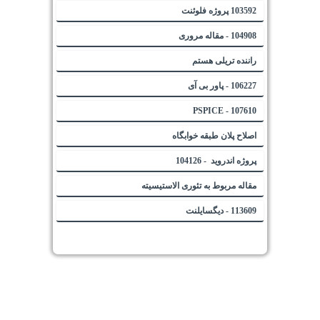
103592 پروژه فلوئنت
104908 - مقاله مروری
راننده تریلی هستم
106227 - پاور بی آی
107610 - PSPICE
اصلاح پلان طبقه خوابگاه
پروژه اندروید - 104126
مقاله مربوط به تئوری الاستیسیته
113609 - دیگسایلنت