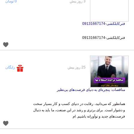
3 روز پیش
0 تومان
فنرکابلکشی-09131667174
فنرکابلکشی-09131667174
25 روز پیش
رایگان
مناقصات: پنجره‌ای به دنیای فرصت‌های بی‌نظیر
همانطور که می‌دانید، رقابت در دنیای کسب و کار بسیار سخت
و دشوار است. برای برتری و رشد در این صنعت، ما باید به دنبال
فرصت‌های جدید و نوآورانه باشیم. ام