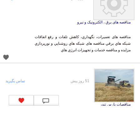
مناقصه های برق ، الکترونیک و نیرو
مناقصه های تعميرات، نگهداري، کاهش تلفات و رفع اتفاقات
شبکه هاي برقي مناقصه های شبکه هاي روشنايي و نورپردازي
مزایده و مناقصه خدمات و تجهيزات انرژي هاي
51 روز پیش
تماس بگیرید
مناقصات پارس تندر
بدنبال بهترین سایت مناقصات پارس تندر می گردید! اطلاعات
مناقصات سراسر کشور روزانه در سایت مناقصات مزایدات
ایران تندر بصورت جامع اطلاع رسانی میشود تعر