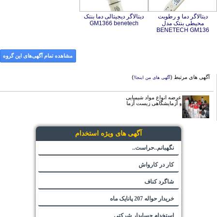
دیتالاگر دما و رطوبت
محیطی بنتک مدل
دیتالاگر دیجیتالی دما بنتک
GM1366 benetech
BENETECH GM136
مشاهده تمام آگهی‌های این گروه
آگهی های مرتبط (
)
آگهی های من اینجا!
عرضه انواع مواد شیمیایی
و آزمایشگاهی زیست آزما
آگهی های ویژه استخدام
نگهبانم..حراست..
کار در کارواش
شاگرد کناف
خریدار حواله 207 پانایک ماه
استخدام حسابدار شرکتی