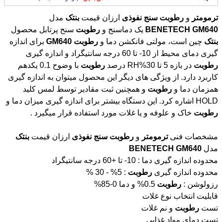
ترمومتر
و
رطوبت
سنج
نفوذی
ارزان قیمت
بنتک
مدل
GM640
BENETECH
یک دماسنج و
رطوبت
سنح پرتابل محصول
بنتک
چین است، مولتی فانکشن دما و
رطوبت
GM640
برای اندازه
گیری دمای محیط از 10- تا 60 درجه سانتیگراد و اندازه گیری
رطوبت
در بازه 5 تا 30%RH درصد
رطوبت
با وضوح 0.1 یکدهم
کاربرد دارد. از ویژگی های دیگر این محصول میتوان به اندازه گیری
همزمان دما و
رطوبت
و همچنین ثبت مقادیر توسط لمس کلید
HOLD اشاره کرد. این دستگاه بیشتر برای اندازه گیری میزان دما و
رطوبت
خاک و علوفه و یا غلات مورد استفاده قرار میگیرد .
مشخصات فنی
ترمومتر
و
رطوبت
سنج
نفوذی
ارزان قیمت
بنتک
مدل
GM640
BENETECH
محدوده اندازه گیری دما : 10- تا +60 درجه سانتیگراد
محدوده اندازه گیری
رطوبت
: 5% - 30 %
رزولوشن :
رطوبت
0.5% و دما 0-85%
قابلیت انتخاب نوع غلات
تست
رطوبت
و نم غلات
تست دمای مواد غذایی