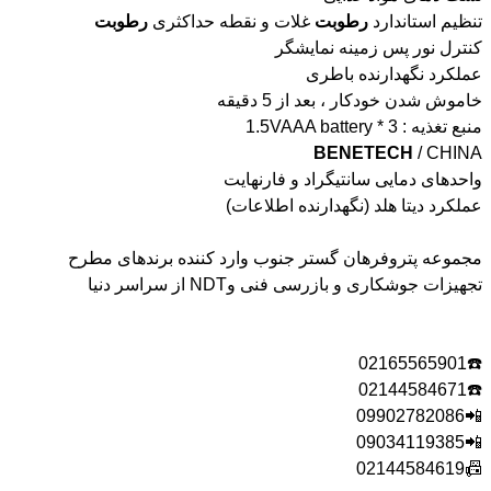
تنظیم استاندارد
رطوبت
غلات و نقطه حداکثری
رطوبت
کنترل نور پس زمینه نمایشگر
عملکرد نگهدارنده باطری
خاموش شدن خودکار ، بعد از 5 دقیقه
منبع تغذیه : 3 * 1.5VAAA battery
BENETECH
/ CHINA
واحدهای دمایی سانتیگراد و فارنهایت
عملکرد دیتا هلد (نگهدارنده اطلاعات)
مجموعه پتروفرهان گستر جنوب وارد کننده برندهای مطرح
تجهیزات جوشکاری و بازرسی فنی وNDT از سراسر دنیا
☎️02165565901
☎️02144584671
📲09902782086
📲09034119385
📠02144584619