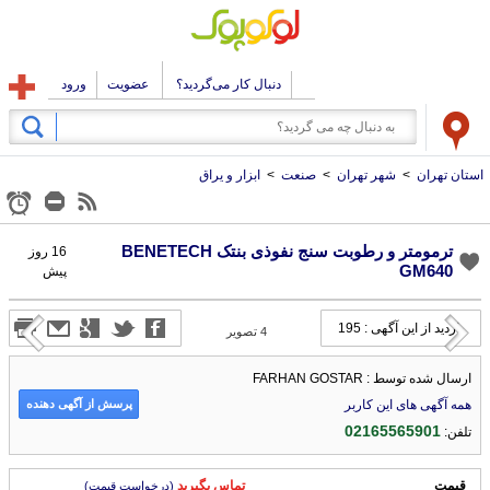
دنبال کار می‌گردید؟
عضویت
ورود
استان تهران
>
شهر تهران
>
صنعت
>
ابزار و یراق
ترمومتر و رطوبت سنج نفوذی بنتک BENETECH
16 روز
GM640
پیش
بازدید از این آگهی : 195
4
تصویر
ارسال شده توسط : FARHAN GOSTAR
پرسش از آگهی دهنده
همه آگهی های این کاربر
02165565901
تلفن:
قیمت
تماس بگیرید
(درخواست قیمت)