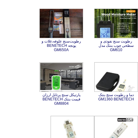
رطوبت سنج نفوذی و
سطحی چوب بنتک مدل
رطوبت‌سنج علوفه،غلات و
یونجه BENETECH
GM650A
GM610
دما و رطوبت سنج بنتک
پارتیکل سنج پرتابل ارزان
قیمت بنتک BENETECH
GM1360 BENETECH
GM8804