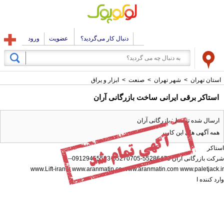
دنبال کار می‌گردید؟
عضویت
ورود
استان تهران
>
شهر تهران
>
صنعت
>
ابزار و یراق
استاکر برقی ایرانی ساخت بازرگانی آران
ارسال شده توسط : بازرگانی آران
همه آگهی های این کاربر
استاکر
شرکت بازرگانی آران 55286473-55270705-09129455593--
www.Lift-iran.ir www.aranmatin.co www.aranmatin.com www.paletjack.ir
وارد کننده ا