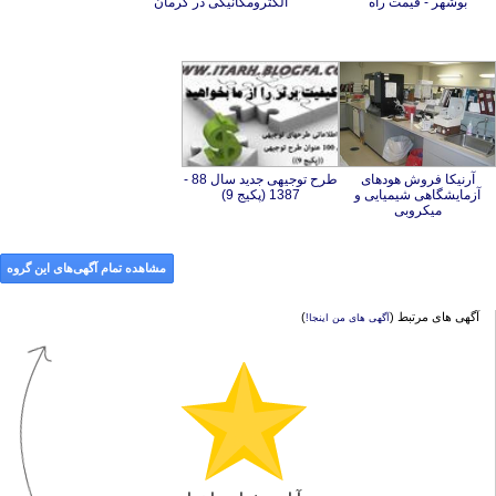
بوشهر - قیمت راه
الکترومکانیکی در کرمان
آرنیکا فروش هودهای
آزمایشگاهی شیمیایی و
طرح توجیهی جدید سال 88 -
1387 (پکیج 9)
میکروبی
مشاهده تمام آگهی‌های این گروه
آگهی های مرتبط (
)
آگهی های من اینجا!