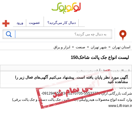
دنبال کار می‌گردید؟
عضویت
ورود
استان تهران
>
شهر تهران
>
صنعت
>
ابزار و یراق
لیست انواع جک پالت شاخک150
ارسال شده توسط : آران متین پیشرو
آگهی مورد نظر پایان یافته است. پیشنهاد می‌کنیم آگهی‌های فعال زیر را
همه آگهی های این کاربر
مشاهده کنید
جک پالت
شرکت بازرگانی آران 55532773-55270705-09129455593-
وارد کننده انواع محصولات هیدرولیکی )جک پالت ، جک پالت دستی و جک پالت برقی)
www.Lift-iran.ir