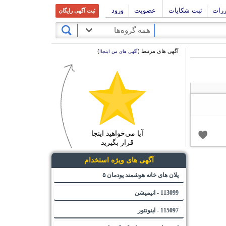
ررات
ثبت شکایات
عضویت
ورود
ثبت آگهی رایگان
همه گروه‌ها
آگهی های مرتبط (
)
آگهی های من اینجا!
آیا می‌خواهید اینجا
قرار بگیرید
آگهی های ویژه استخدام
پلان های خانه هوشمند پودمان ۵
113099 - انیمیشن
115097 - اینونتور