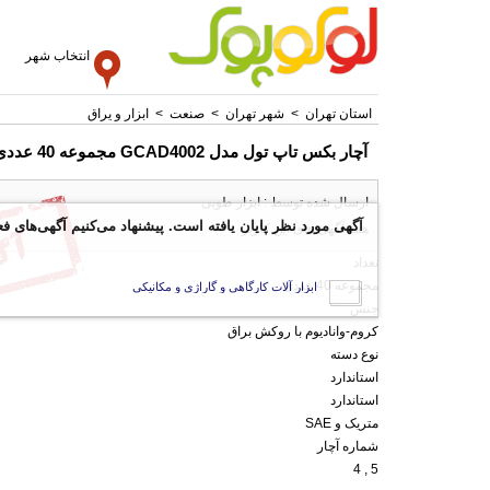
انتخاب شهر
استان تهران
>
شهر تهران
>
صنعت
>
ابزار و یراق
آچار بکس تاپ تول مدل GCAD4002 مجموعه 40 عددی
ارسال شده توسط : ابزار طوبی
آگهی مورد نظر پایان یافته است. پیشنهاد می‌کنیم آگهی‌های فع
همه آگهی های این کاربر
تعداد
مجموعه 40 عددی
ابزار آلات کارگاهی و گاراژی و مکانیکی
جنس
کروم-وانادیوم با روکش براق
نوع دسته
استاندارد
استاندارد
متریک و SAE
شماره آچار
5 , 4