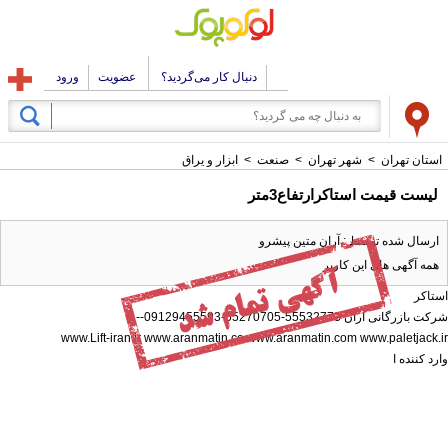
دنبال کار می‌گردید؟
عضویت
ورود
استان تهران
>
شهر تهران
>
صنعت
>
ابزار و یراق
لیست قیمت استاکرارتفاع3متر
ارسال شده توسط : آران متین پیشرو
همه آگهی های این کاربر
استاکر
شرکت بازرگانی آران 55532773-55270705-09129455593--
www.Lift-iran.ir www.aranmatin.co www.aranmatin.com www.paletjack.ir
وارد کننده ا