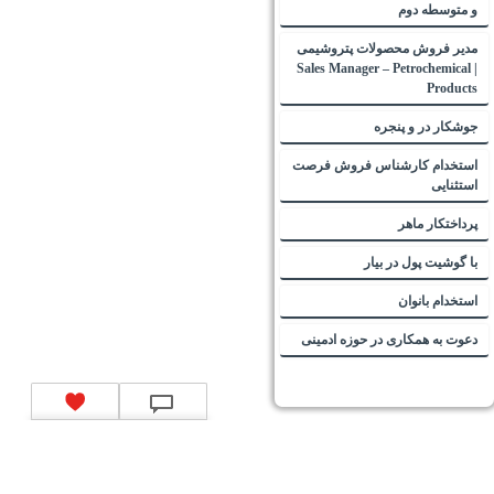
و متوسطه دوم
مدیر فروش محصولات پتروشیمی
| Sales Manager – Petrochemical
Products
جوشکار در و پنجره
استخدام کارشناس فروش فرصت
استثنایی
پرداختکار ماهر
با گوشیت پول در بیار
استخدام بانوان
دعوت به همکاری در حوزه ادمینی
تماس با ما
|
موتور جستجوی فرصت‌های شغلی
|
اخبار استخدام
|
استخدام‌های دولتی
|
استخدام‌
بانک‌ها و موسسات مالی
|
استخدام‌ نیروهای مسلح
|
استخدام‌ شرکت‌های معتبر
|
ایزی مد کالا
|
شبا
چیست؟
|
کد شبای بانک ملی
|
کد شبای بانک صادرات
|
کد شبای بانک تجارت
|
کد شبای بانک سپه
|
کد