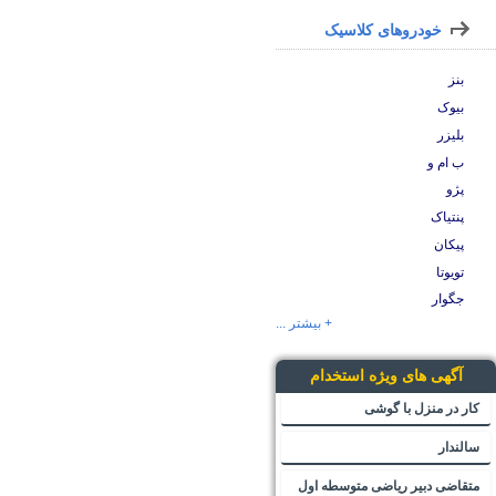
خودروهای کلاسیک
بنز
بیوک
بلیزر
ب ام و
پژو
پنتیاک
پیکان
تویوتا
جگوار
+ بیشتر ...
آگهی های ویژه استخدام
کار در منزل با گوشی
سالندار
متقاضی دبیر ریاضی متوسطه اول