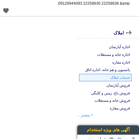
09126944093 22258630 22258638 &amp;
املاک
اجاره آپارتمان
اجاره خانه و مستقلات
اجاره مغازه
پانسیون و هم خانه، اجاره اتاق
خدمات املاک
فروش آپارتمان
فروش باغ، زمین و کلنگی
فروش خانه و مستغلات
فروش مغازه
+ بیشتر ...
آگهی های ویژه استخدام
لابی من خانم تالار پذیرایی پردیس