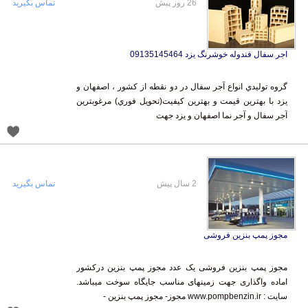
26 روز پیش
تماس بگیرید
اجر سفال فندوله خوشرنگ یزد 09135145464
گروه توليدي انواع آجر سفال در دو نقطه از کشور ، اصفهان و
يزد با بهترين قيمت و بهترين کيفيت(تحويل فوري) مرغوبترين
آجر سفال و آجر نما اصفهان و يزد جهت
2 سال پیش
تماس بگیرید
مجوز پمپ بنزین فروشی
مجوز پمپ بنزین فروشی یک عدد مجوز پمپ بنزین درکشور
اماده واگذاری جهت زمینهای مناسب جایگاه سوخت میباشد.
سایت : www.pompbenzin.ir مجوز- مجوز پمپ بنزین -