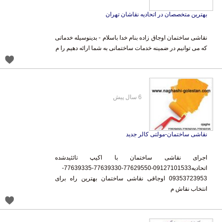
بهترین متخصصان در اتحادیه نقاشان تهران
نقاشی ساختمان اوجاق زاده بنام خدا باسلام - بدینوسیله خدماتی
که می توانیم در ضمینه خدمات ساختمانی به شما ارائه دهیم را م
6 سال پیش
نقاشی ساختمان-مولتی کالر جدید
اجرای نقاشی ساختمان با اکیپ تائئیدشده
اتحادیه09127101533-77629550-77639330-77639335-
09353723953 اوجاقی نقاشی ساختمان بهترین راه برای
انتخاب نقاش م