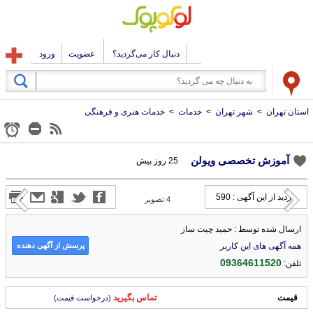
دنبال کار می‌گردید؟
عضویت
ورود
استان تهران
>
شهر تهران
>
خدمات
>
خدمات هنری و فرهنگی
آموزش تخصصی ویولن
25 روز پیش
بازدید از این آگهی : 590
4
تصویر
ارسال شده توسط : حمید چیت ساز
پرسش از آگهی دهنده
همه آگهی های این کاربر
09364611520
تلفن:
قیمت
تماس بگیرید
(درخواست قیمت)