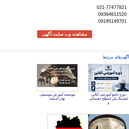
021-77477821
09364611520
09195149701
مشاهده وب سایت آگهی
آگهی‌های مرتبط
دوره جامع آموزشی آنلاین
لیفتینگ پلن (سطح مقدماتی
موسسه آموزش موسیقی
بهار اندیشه
و