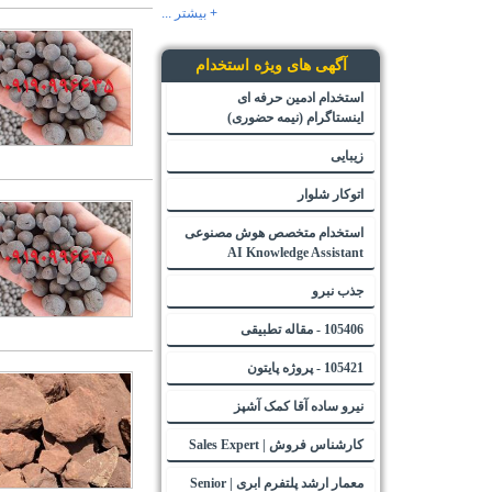
+ بیشتر ...
آگهی های ویژه استخدام
استخدام ادمین حرفه ای
اینستاگرام (نیمه حضوری)
زیبایی
اتوکار شلوار
استخدام متخصص هوش مصنوعی
AI Knowledge Assistant
جذب نبرو
105406 - مقاله تطبیقی
105421 - پروژه پایتون
نیرو ساده آقا کمک آشپز
کارشناس فروش | Sales Expert
معمار ارشد پلتفرم ابری | Senior
Cloud Platform Architect -