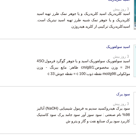
3 روز پیش
اسید کلریدریک اسید کلریدریک و یا جوهر نمک طرز تهیه اسید
کلریدریک و یا جوهر نمک شبیه طرز تهیه اسید نیتریک است.
اسیدکلریدریک ترکیبی از کلرید هیدروژن
اسید سولفوریک
3 روز پیش
اسید سولفوریک سولفوریک اسید و یا جوهر گوگرد فرمول:4SO
2H = وزن مخصوص:cm/g8/1 ظاهر: مایع بیرنگ - وزن
مولکولی:mol/g98 نقطه ذوب:c 100 = نقطه جوش:c 33
سود پرک
3 روز پیش
سود پرک هیدروکسید سدیم به فرمول شیمیایی (NaOH) آنالیز
98% نام صنعتی : سود سوز آور سود جامد پرک سود کاستیک
کاربرد سود پرک صنایع نفت و گاز و پترو ش