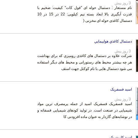
3 روز پیش
نام مستعار : دستمال حوله ای "فول کات" کیفیت: ضخیم با
قدرت آبگیری بالا ابعاد بسته نیم کیلویی: 22 در 15 در 10
دستمال کاغذی حوله ای مخزنی (
دستمال كاغذي هواپيمايي
3 روز پیش
شرکت علاوه بر دستمال های کاغذی رومیزی که برای بهداشت
هر چه بیشتر محیط های رستورانی و محیط های دیگر استفاده
می شود دستمال هایی با نام کوکتل جهت استف
اسید فسفریک
3 روز پیش
اسید فسفریک فسفریک اسید از جمله پرمصرف ترین مواد
شیمیایی در صنعت است. در تولید کودهای شیمیایی فسفاته و
در نوشابه‌های گازدار به عنوان ماده افزودنی کا
اسید کلریدریک