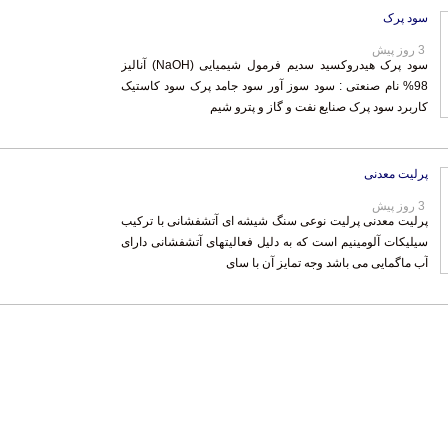
سود پرک
3 روز پیش
سود پرک هیدروکسید سدیم فرمول شیمیایی (NaOH) آنالیز
98% نام صنعتی : سود سوز آور سود جامد پرک سود کاستیک
کاربرد سود پرک صنایع نفت و گاز و پترو شیم
پرلیت معدنی
3 روز پیش
پرلیت معدنی پرلیت نوعی سنگ شیشه ای آتشفشانی با ترکیب
سیلیکات آلومینیم است که به دلیل فعالیتهای آتشفشانی دارای
آب ماگمایی می باشد وجه تمایز آن با سای
‌ها و موسسات مالی
|
استخدام‌ نیروهای مسلح
|
استخدام‌ شرکت‌های معتبر
|
ایزی مد کالا
|
شبا چیست؟
|