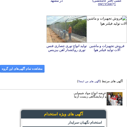
در مشهد
091316671
فروش تجهیزات و ماشین
تولید انواع توری حصاری فنس
آلات تولید فیلتر هوا
توری روکشدار آهن بیزینس
مشاهده تمام آگهی‌های این گروه
آگهی های مرتبط (
)
آگهی های من اینجا!
عرضه انواع مواد شیمیایی
و آزمایشگاهی زیست آزما
آگهی های ویژه استخدام
استخدام نگهبان-سرایدار