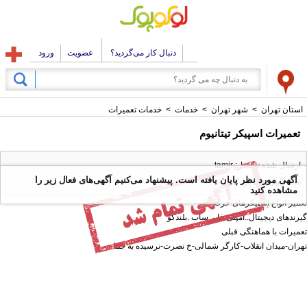
دنبال کار می‌گردید؟
عضویت
ورود
استان تهران
>
شهر تهران
>
خدمات
>
خدمات تعمیرات
تعمیرات اسپیکر تیتانیوم
ارسال شده توسط : tamir
آگهی مورد نظر پایان یافته است. پیشنهاد می‌کنیم آگهی‌های فعال زیر را
همه آگهی های این کاربر
مشاهده کنید
تعمیر انواع اسپیکرهای حرفه ای
گیرندهای دیجیتال..امپلی فایر.ساب .بلندگو
‌‌تعمیرات با هماهنگی قبلی
تهران-میدان انقلاب-کارگر شمالی-خ نصرت-نرسیده به جما