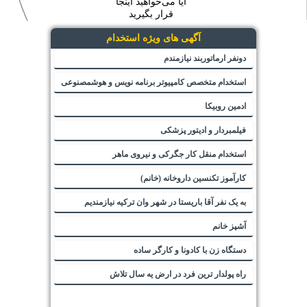
آیا می‌خواهید اینجا
قرار بگیرید
آگهی های ویژه استخدام
دونفر ارماتوربند نیازمندم
استخدام متخصص کامپیوتر برنامه نویس و هوشمصنوعی
ادمین روبیکا
فیلمبردار و ادیتور پزشکی
استخدام منقل کار جگرکی و نیروی ماهر
کارآموز تکنسین داروخانه (خانم)
به یک نفر آقا باریستا در شهر وان ترکیه نیازمندیم
آشپز خانم
دستگاه زن با کادونا و کارگر ساده
راه پولدار ترین فرد در ارض یه سال تلاش