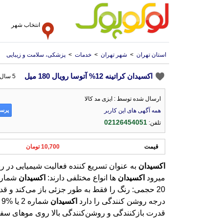
انتخاب شهر
استان تهران
>
شهر تهران
>
خدمات
>
پزشکی، سلامت و زیبایی
اکسیدان کراتینه 12% آتوسا رویال 180 میل
5 سال پیش
ارسال شده توسط : ایزی مد کالا
پرسش
همه آگهی های این کاربر
02126454051
تلفن:
قیمت
10,700 تومان
اکسیدان
به عنوان تسریع کننده فعالیت شیمیایی در رن
میرود
اکسیدان
ها انواع مختلفی دارند:
اکسیدان
درجه روشن کنندگی را دارد
اکسیدان