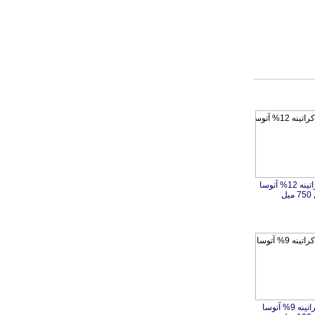
اکسیدان کراتینه 12% آتوسا
یل
اکسیدان کراتینه 9% آتوسا