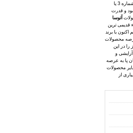
شماره 3 یا
شود و قدرت
صولات
آتوسا
قدیمی ترین
 اکنون با برند
عرصه محصولات
یتی عالی و ممتاز را در این
رایشی و
انیان پا به عرصه
ین و سایر محصولات
دربین بسیاری از