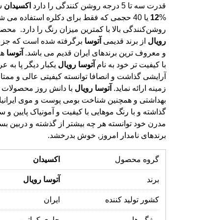
قدرت سه تا 5 درجه روشن کنندگی را دارد
اکسیدان
%
12
یا 40 حجمی که فقط برای دکلره استفاده می 
روشن‌کنندگی بالا با کمترین میزان رنگ را دارد. مح
رویال
از برند قدیمی
آتوسا
برگرفته شده است که جزء 
و معروف ترین برندهای ایران قدیم می باشد.
آتوسا
هم
با کیفیت تر خود به نام
آتوسا
رویال
یکبار دیگر پا به 
آرایشی گذاشت و انصافا توانسته کیف
زمینه ارائه نماید.
آتوسا
رویال
با دانش روز محصولات آ
بهداشتی و همچنین شناخت بومی پوست و موی ایر
گذاشته و با رنگ موهایی با کیفیت و آمونیاک پای
مدرن خود توانسته هر چه بیشتر از گذشته و 
برندهای نامدار امروز, خوش بدرخشد.
گروه محصول
اکسیدان
برند
آتوسا
رویال
کشور تولید کننده
ایران
ویژگی‌ها
حاوی کراتین