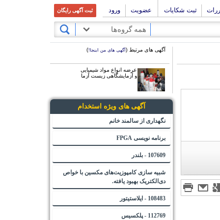
ررات
ثبت شکایات
عضویت
ورود
ثبت آگهی رایگان
همه گروه‌ها
آگهی های مرتبط (
)
آگهی های من اینجا!
عرضه انواع مواد شیمیایی
و آزمایشگاهی زیست آزما
آگهی های ویژه استخدام
نگهداری از سالمند خانم
برنامه نویسی FPGA
107609 - بلندر
شبیه سازی کامپوزیت‌های مکسین با خواص
دی‌الکتریک بهبود یافته.
108483 - ایلاستیتور
112769 - پلکسیس