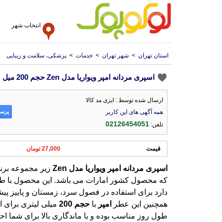
انتخاب شهر
استان تهران
>
شهر تهران
>
خدمات
>
پزشکی، سلامت و زیبایی
اسپری مردانه امپر ویواریا مدل Zen حجم 200 میل
ارسال شده توسط : ایزی مد کالا
پرسش
همه آگهی های این کاربر
02126454051
تلفن:
قیمت
27,000 تومان
اسپری
مردانه
امپر
ویواریا
مدل
Zen
زیر مجموعه برن
همچنین این عطر
امپر
با
حجم
200
میلی لیتری برای ا
طول روز مناسب بوده و با ماندگاری بالا ب