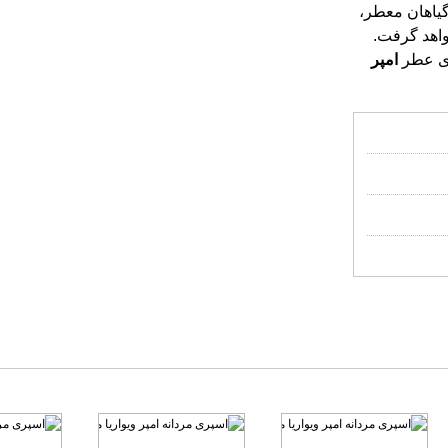
گياهان معطر،
ن قرار خواهد گرفت.
دی عطر
امپر